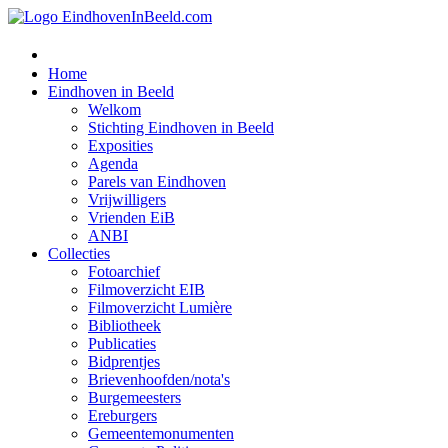
Home
Eindhoven in Beeld
Welkom
Stichting Eindhoven in Beeld
Exposities
Agenda
Parels van Eindhoven
Vrijwilligers
Vrienden EiB
ANBI
Collecties
Fotoarchief
Filmoverzicht EIB
Filmoverzicht Lumière
Bibliotheek
Publicaties
Bidprentjes
Brievenhoofden/nota's
Burgemeesters
Ereburgers
Gemeentemonumenten