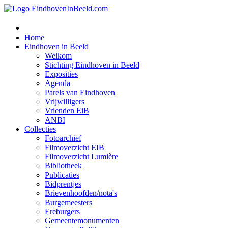
Home
Eindhoven in Beeld
Welkom
Stichting Eindhoven in Beeld
Exposities
Agenda
Parels van Eindhoven
Vrijwilligers
Vrienden EiB
ANBI
Collecties
Fotoarchief
Filmoverzicht EIB
Filmoverzicht Lumière
Bibliotheek
Publicaties
Bidprentjes
Brievenhoofden/nota's
Burgemeesters
Ereburgers
Gemeentemonumenten