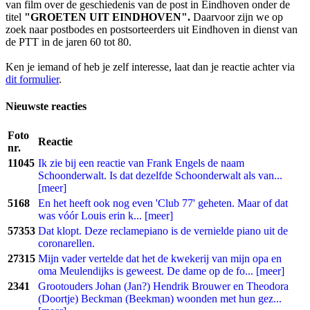
van film over de geschiedenis van de post in Eindhoven onder de
titel
"GROETEN UIT EINDHOVEN".
Daarvoor zijn we op
zoek naar postbodes en postsorteerders uit Eindhoven in dienst van
de PTT in de jaren 60 tot 80.
Ken je iemand of heb je zelf interesse, laat dan je reactie achter via
dit formulier
.
Nieuwste reacties
Foto
Reactie
nr.
11045
Ik zie bij een reactie van Frank Engels de naam
Schoonderwalt. Is dat dezelfde Schoonderwalt als van...
[meer]
5168
En het heeft ook nog even 'Club 77' geheten. Maar of dat
was vóór Louis erin k... [meer]
57353
Dat klopt. Deze reclamepiano is de vernielde piano uit de
coronarellen.
27315
Mijn vader vertelde dat het de kwekerij van mijn opa en
oma Meulendijks is geweest. De dame op de fo... [meer]
2341
Grootouders Johan (Jan?) Hendrik Brouwer en Theodora
(Doortje) Beckman (Beekman) woonden met hun gez...