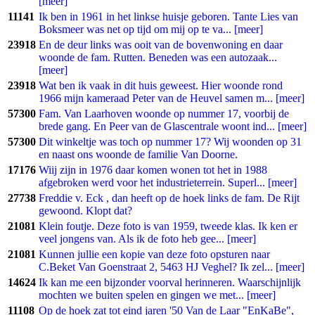
[meer]
11141
Ik ben in 1961 in het linkse huisje geboren. Tante Lies van
Boksmeer was net op tijd om mij op te va... [meer]
23918
En de deur links was ooit van de bovenwoning en daar
woonde de fam. Rutten. Beneden was een autozaak...
[meer]
23918
Wat ben ik vaak in dit huis geweest. Hier woonde rond
1966 mijn kameraad Peter van de Heuvel samen m... [meer]
57300
Fam. Van Laarhoven woonde op nummer 17, voorbij de
brede gang. En Peer van de Glascentrale woont ind... [meer]
57300
Dit winkeltje was toch op nummer 17? Wij woonden op 31
en naast ons woonde de familie Van Doorne.
17176
Wiij zijn in 1976 daar komen wonen tot het in 1988
afgebroken werd voor het industrieterrein. Superl... [meer]
27738
Freddie v. Eck , dan heeft op de hoek links de fam. De Rijt
gewoond. Klopt dat?
21081
Klein foutje. Deze foto is van 1959, tweede klas. Ik ken er
veel jongens van. Als ik de foto heb gee... [meer]
21081
Kunnen jullie een kopie van deze foto opsturen naar
C.Beket Van Goenstraat 2, 5463 HJ Veghel? Ik zel... [meer]
14624
Ik kan me een bijzonder voorval herinneren. Waarschijnlijk
mochten we buiten spelen en gingen we met... [meer]
11108
Op de hoek zat tot eind jaren '50 Van de Laar "EnKaBe",