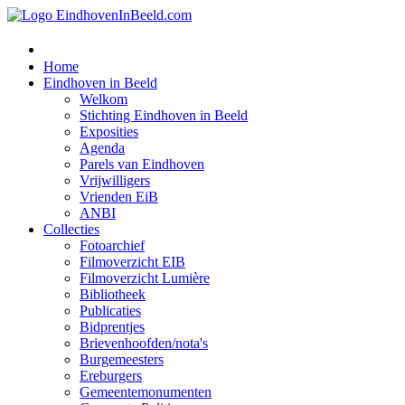
Home
Eindhoven in Beeld
Welkom
Stichting Eindhoven in Beeld
Exposities
Agenda
Parels van Eindhoven
Vrijwilligers
Vrienden EiB
ANBI
Collecties
Fotoarchief
Filmoverzicht EIB
Filmoverzicht Lumière
Bibliotheek
Publicaties
Bidprentjes
Brievenhoofden/nota's
Burgemeesters
Ereburgers
Gemeentemonumenten