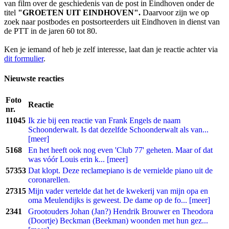
van film over de geschiedenis van de post in Eindhoven onder de
titel
"GROETEN UIT EINDHOVEN".
Daarvoor zijn we op
zoek naar postbodes en postsorteerders uit Eindhoven in dienst van
de PTT in de jaren 60 tot 80.
Ken je iemand of heb je zelf interesse, laat dan je reactie achter via
dit formulier
.
Nieuwste reacties
Foto
Reactie
nr.
11045
Ik zie bij een reactie van Frank Engels de naam
Schoonderwalt. Is dat dezelfde Schoonderwalt als van...
[meer]
5168
En het heeft ook nog even 'Club 77' geheten. Maar of dat
was vóór Louis erin k... [meer]
57353
Dat klopt. Deze reclamepiano is de vernielde piano uit de
coronarellen.
27315
Mijn vader vertelde dat het de kwekerij van mijn opa en
oma Meulendijks is geweest. De dame op de fo... [meer]
2341
Grootouders Johan (Jan?) Hendrik Brouwer en Theodora
(Doortje) Beckman (Beekman) woonden met hun gez...