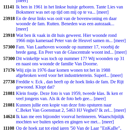
[meer]
11141
Ik ben in 1961 in het linkse huisje geboren. Tante Lies van
Boksmeer was net op tijd om mij op te va... [meer]
23918
En de deur links was ooit van de bovenwoning en daar
woonde de fam. Rutten. Beneden was een autozaak...
[meer]
23918
Wat ben ik vaak in dit huis geweest. Hier woonde rond
1966 mijn kameraad Peter van de Heuvel samen m... [meer]
57300
Fam. Van Laarhoven woonde op nummer 17, voorbij de
brede gang. En Peer van de Glascentrale woont ind... [meer]
57300
Dit winkeltje was toch op nummer 17? Wij woonden op 31
en naast ons woonde de familie Van Doorne.
17176
Wiij zijn in 1976 daar komen wonen tot het in 1988
afgebroken werd voor het industrieterrein. Superl... [meer]
27738
Freddie v. Eck , dan heeft op de hoek links de fam. De Rijt
gewoond. Klopt dat?
21081
Klein foutje. Deze foto is van 1959, tweede klas. Ik ken er
veel jongens van. Als ik de foto heb gee... [meer]
21081
Kunnen jullie een kopie van deze foto opsturen naar
C.Beket Van Goenstraat 2, 5463 HJ Veghel? Ik zel... [meer]
14624
Ik kan me een bijzonder voorval herinneren. Waarschijnlijk
mochten we buiten spelen en gingen we met... [meer]
11108
Op de hoek zat tot eind jaren '50 Van de Laar "EnKaBe",