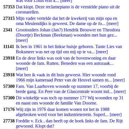
was vóór Louis erin k... [meer]
57353
Dat klopt. Deze reclamepiano is de vernielde piano uit de
coronarellen.
27315
Mijn vader vertelde dat het de kwekerij van mijn opa en
oma Meulendijks is geweest. De dame op de fo... [meer]
2341
Grootouders Johan (Jan?) Hendrik Brouwer en Theodora
(Doortje) Beckman (Beekman) woonden met hun gez...
[meer]
11141
Ik ben in 1961 in het linkse huisje geboren. Tante Lies van
Boksmeer was net op tijd om mij op te va... [meer]
23918
En de deur links was ooit van de bovenwoning en daar
woonde de fam. Rutten. Beneden was een autozaak...
[meer]
23918
Wat ben ik vaak in dit huis geweest. Hier woonde rond
1966 mijn kameraad Peter van de Heuvel samen m... [meer]
57300
Fam. Van Laarhoven woonde op nummer 17, voorbij de
brede gang. En Peer van de Glascentrale woont ind... [meer]
57300
Dit winkeltje was toch op nummer 17? Wij woonden op 31
en naast ons woonde de familie Van Doorne.
17176
Wiij zijn in 1976 daar komen wonen tot het in 1988
afgebroken werd voor het industrieterrein. Superl... [meer]
27738
Freddie v. Eck , dan heeft op de hoek links de fam. De Rijt
gewoond. Klopt dat?