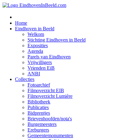
Home
Eindhoven in Beeld
Welkom
Stichting Eindhoven in Beeld
Exposities
Agenda
Parels van Eindhoven
Vrijwilligers
Vrienden EiB
ANBI
Collecties
Fotoarchief
Filmoverzicht EIB
Filmoverzicht Lumière
Bibliotheek
Publicaties
Bidprentjes
Brievenhoofden/nota's
Burgemeesters
Ereburgers
Gemeentemonumenten