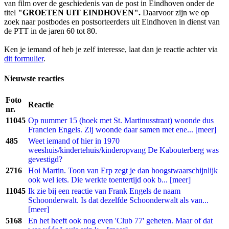
van film over de geschiedenis van de post in Eindhoven onder de
titel
"GROETEN UIT EINDHOVEN".
Daarvoor zijn we op
zoek naar postbodes en postsorteerders uit Eindhoven in dienst van
de PTT in de jaren 60 tot 80.
Ken je iemand of heb je zelf interesse, laat dan je reactie achter via
dit formulier
.
Nieuwste reacties
Foto
Reactie
nr.
11045
Op nummer 15 (hoek met St. Martinusstraat) woonde dus
Francien Engels. Zij woonde daar samen met ene... [meer]
485
Weet iemand of hier in 1970
weeshuis/kindertehuis/kinderopvang De Kabouterberg was
gevestigd?
2716
Hoi Martin. Toon van Erp zegt je dan hoogstwaarschijnlijk
ook wel iets. Die werkte toentertijd ook b... [meer]
11045
Ik zie bij een reactie van Frank Engels de naam
Schoonderwalt. Is dat dezelfde Schoonderwalt als van...
[meer]
5168
En het heeft ook nog even 'Club 77' geheten. Maar of dat