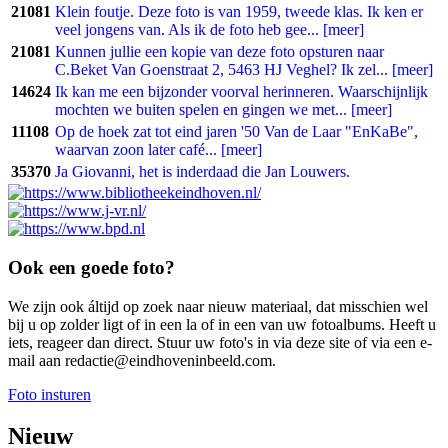
21081
Klein foutje. Deze foto is van 1959, tweede klas. Ik ken er
veel jongens van. Als ik de foto heb gee... [meer]
21081
Kunnen jullie een kopie van deze foto opsturen naar
C.Beket Van Goenstraat 2, 5463 HJ Veghel? Ik zel... [meer]
14624
Ik kan me een bijzonder voorval herinneren. Waarschijnlijk
mochten we buiten spelen en gingen we met... [meer]
11108
Op de hoek zat tot eind jaren '50 Van de Laar "EnKaBe",
waarvan zoon later café... [meer]
35370
Ja Giovanni, het is inderdaad die Jan Louwers.
Ook een goede foto?
We zijn ook áltijd op zoek naar nieuw materiaal, dat misschien wel
bij u op zolder ligt of in een la of in een van uw fotoalbums. Heeft u
iets, reageer dan direct. Stuur uw foto's in via deze site of via een e-
mail aan redactie@eindhoveninbeeld.com.
Foto insturen
Nieuw