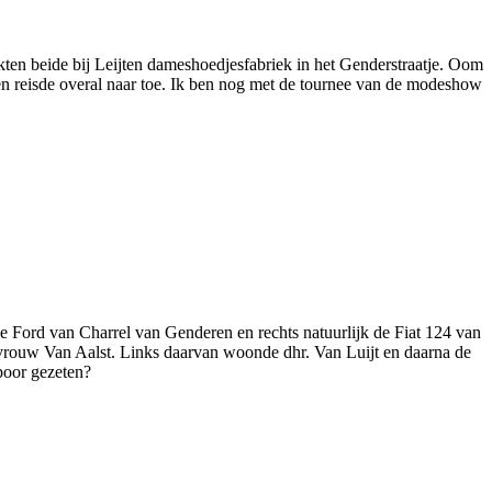
ten beide bij Leijten dameshoedjesfabriek in het Genderstraatje. Oom
t en reisde overal naar toe. Ik ben nog met de tournee van de modeshow
de Ford van Charrel van Genderen en rechts natuurlijk de Fiat 124 van
evrouw Van Aalst. Links daarvan woonde dhr. Van Luijt en daarna de
poor gezeten?