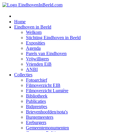
Home
Eindhoven in Beeld
Welkom
Stichting Eindhoven in Beeld
Exposities
Agenda
Parels van Eindhoven
Vrijwilligers
Vrienden EiB
ANBI
Collecties
Fotoarchief
Filmoverzicht EIB
Filmoverzicht Lumière
Bibliotheek
Publicaties
Bidprentjes
Brievenhoofden/nota's
Burgemeesters
Ereburgers
Gemeentemonumenten