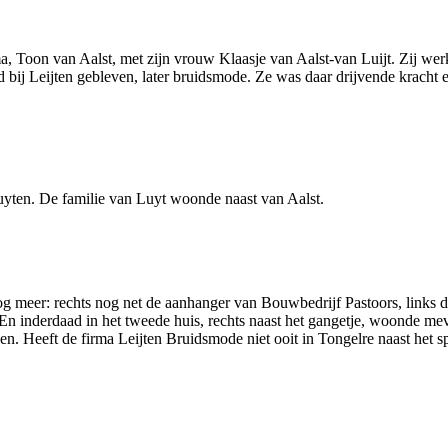
Toon van Aalst, met zijn vrouw Klaasje van Aalst-van Luijt. Zij werk
tijd bij Leijten gebleven, later bruidsmode. Ze was daar drijvende krach
yten. De familie van Luyt woonde naast van Aalst.
nog meer: rechts nog net de aanhanger van Bouwbedrijf Pastoors, links 
 En inderdaad in het tweede huis, rechts naast het gangetje, woonde m
n. Heeft de firma Leijten Bruidsmode niet ooit in Tongelre naast het s