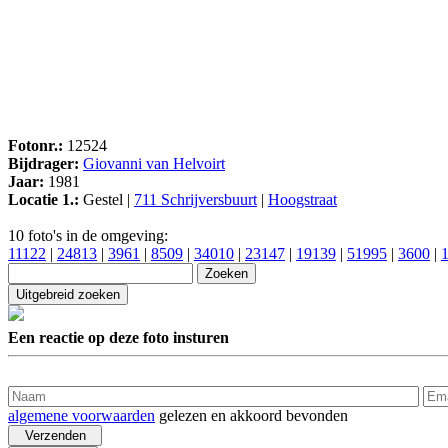
Fotonr.:
12524
Bijdrager:
Giovanni van Helvoirt
Jaar:
1981
Locatie 1.:
Gestel |
711 Schrijversbuurt
|
Hoogstraat
10 foto's in de omgeving:
11122
|
24813
|
3961
|
8509
|
34010
|
23147
|
19139
|
51995
|
3600
|
Een reactie op deze foto insturen
algemene voorwaarden
gelezen en akkoord bevonden