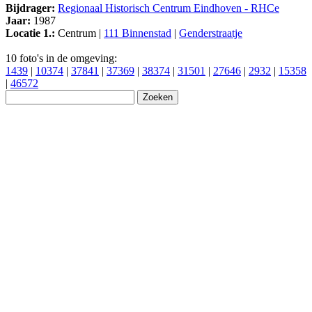
Bijdrager:
Regionaal Historisch Centrum Eindhoven - RHCe
Jaar:
1987
Locatie 1.:
Centrum |
111 Binnenstad
|
Genderstraatje
10 foto's in de omgeving:
1439
|
10374
|
37841
|
37369
|
38374
|
31501
|
27646
|
2932
|
15358
|
46572