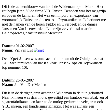
Dit is de achteruitbouw van hotel de Wildeman op de Markt. Hier
zat begin jaren 50 de firma Y.B. Jansen. Beneden was het magazijn
en boven de kantoren. Het was een import- en exportzaak van
voornamelijk Duitse producten, o.a. Prym-artikelen. Ik herinner me
nog de namen van de heren Figdor en Overbeek en de dames
Jansen en Van Leeuwarden. Later zijn ze verhuisd naar de
Geldropseweg naast instituut Mercator.
Datum:
01-02-2007
Naam:
Vic van Lijf
Och, Ype? Jansen was onze achterbuurman uit de Odulphusstraat
14. Twee families vlak naast elkaar: Jansen-Tops en Tops-Jansen
(op nummer 10).
Datum:
26-05-2007
Naam:
Jan Van Der Meulen
Dit is in de dertiger jaren achter de Wildeman in de tuin gebouwd.
Naar ik meen was daarin o.a. gevestigd een kantoor van tabak- en of
sigarenfabrikanten en later na de oorlog gedurende vele jaren ook
Y.B.Janssen, een handelsmaatschappij. Het was althans een