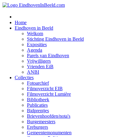
Home
Eindhoven in Beeld
Welkom
Stichting Eindhoven in Beeld
Exposities
Agenda
Parels van Eindhoven
Vrijwilligers
Vrienden EiB
ANBI
Collecties
Fotoarchief
Filmoverzicht EIB
Filmoverzicht Lumière
Bibliotheek
Publicaties
Bidprentjes
Brievenhoofden/nota's
Burgemeesters
Ereburgers
Gemeentemonumenten