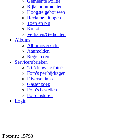
Gemeente Politie
Rijksmonumenten
Hoogste gebouwen
Reclame uitingen
Toen en Nu
Kunst
Verhalen/Gedichten
Albums
Albumoverzicht
Aanmelden
Registreren
Servicerubrieken
50 Nieuwste foto's
Foto's per bijdrager
Diverse links
Gastenboek
Foto's bestellen
Foto insturen
Login
Fotonr.:
15798