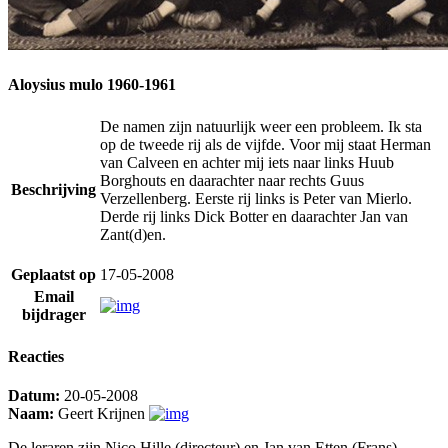
Aloysius mulo 1960-1961
De namen zijn natuurlijk weer een probleem. Ik sta
op de tweede rij als de vijfde. Voor mij staat Herman
van Calveen en achter mij iets naar links Huub
Borghouts en daarachter naar rechts Guus
Beschrijving
Verzellenberg. Eerste rij links is Peter van Mierlo.
Derde rij links Dick Botter en daarachter Jan van
Zant(d)en.
Geplaatst op
17-05-2008
Email
bijdrager
Reacties
Datum:
20-05-2008
Naam:
Geert Krijnen
De leraren zijn Nico Hille (directeur) en Jan van Etten (Frans).