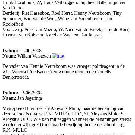
Huub Borghouts, ??, Hans Verbruggen, mijnheer Hille, mijnheer
Van Etten.
Derde rij: Piet Hasenbos, Roel Herst, Henny Neuteboom, Tiny
Schneider, Bart van de Wiel, Willie van Vroenhoven, Lou
Roeloffsen.
Voorste rij: Peter van Mierlo, ??, Nico van de Broek, Tiny de Boer,
Herman van Kalveen, Karel de Waal en Ton Janssen.
Datum:
21-06-2008
Naam:
Willem Verstegen
De vader van Hennie Neuteboom was vroeger politieagent in de
wijk Woensel (de Barrier) en woonde toen in de Cornelis
Dankertstraat.
Datum:
23-06-2008
Naam:
Jan Jegerings
Men spreekt hier over de Aloysius Mulo, maar de benaming van
deze school is divers: R.K. MULO, ULO, St. Aloysius Mulo, St.
Aloysius ULO. Wie kan mij zeggen wanneer de benamingen steeds
werden gewijzigd? Direct na de bevrijding heette de school nog:
R.K. MULO.