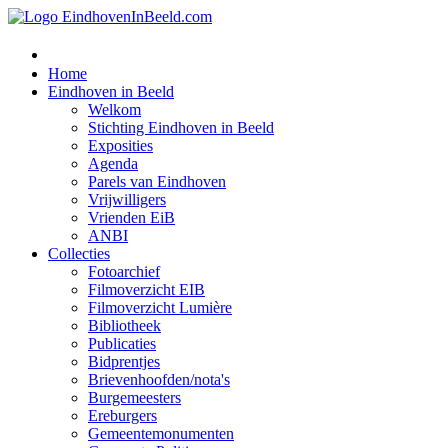
Home
Eindhoven in Beeld
Welkom
Stichting Eindhoven in Beeld
Exposities
Agenda
Parels van Eindhoven
Vrijwilligers
Vrienden EiB
ANBI
Collecties
Fotoarchief
Filmoverzicht EIB
Filmoverzicht Lumière
Bibliotheek
Publicaties
Bidprentjes
Brievenhoofden/nota's
Burgemeesters
Ereburgers
Gemeentemonumenten