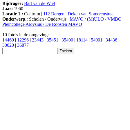
Bijdrager:
Bart van de Wiel
Jaar:
1960
Locatie 1.:
Centrum |
112 Bergen
|
Deken van Somerenstraat
Onderwerp.:
Scholen / Onderwijs |
MAVO / (M)ULO / VMBO
|
Pleincollege Aloysius / De Roosten MAVO
10 foto's in de omgeving:
14460
|
12296
|
23443
|
35451
|
35400
|
18114
|
54001
|
34436
|
30020
|
36877