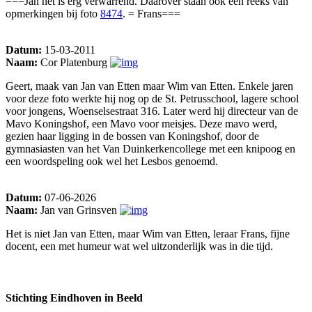
===Jan het is erg verwarrend. Daarover staan ook een reeks van
opmerkingen bij foto
8474
. = Frans===
Datum:
15-03-2011
Naam:
Cor Platenburg
Geert, maak van Jan van Etten maar Wim van Etten. Enkele jaren
voor deze foto werkte hij nog op de St. Petrusschool, lagere school
voor jongens, Woenselsestraat 316. Later werd hij directeur van de
Mavo Koningshof, een Mavo voor meisjes. Deze mavo werd,
gezien haar ligging in de bossen van Koningshof, door de
gymnasiasten van het Van Duinkerkencollege met een knipoog en
een woordspeling ook wel het Lesbos genoemd.
Datum:
07-06-2026
Naam:
Jan van Grinsven
Het is niet Jan van Etten, maar Wim van Etten, leraar Frans, fijne
docent, een met humeur wat wel uitzonderlijk was in die tijd.
Stichting Eindhoven in Beeld