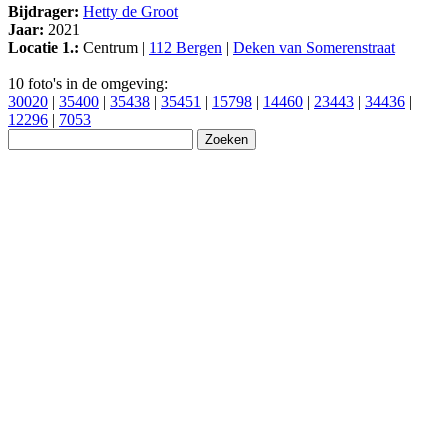
Bijdrager:
Hetty de Groot
Jaar:
2021
Locatie 1.:
Centrum |
112 Bergen
|
Deken van Somerenstraat
10 foto's in de omgeving:
30020
|
35400
|
35438
|
35451
|
15798
|
14460
|
23443
|
34436
|
12296
|
7053