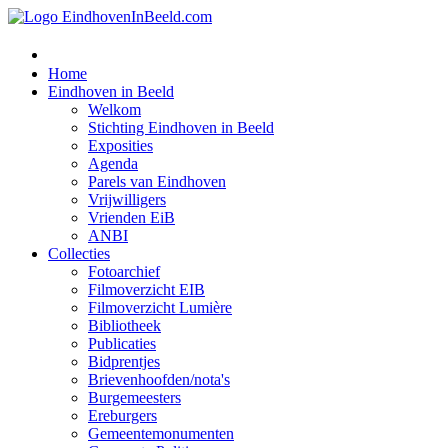
Home
Eindhoven in Beeld
Welkom
Stichting Eindhoven in Beeld
Exposities
Agenda
Parels van Eindhoven
Vrijwilligers
Vrienden EiB
ANBI
Collecties
Fotoarchief
Filmoverzicht EIB
Filmoverzicht Lumière
Bibliotheek
Publicaties
Bidprentjes
Brievenhoofden/nota's
Burgemeesters
Ereburgers
Gemeentemonumenten