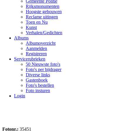
Gemeente Politie
Rijksmonumenten
Hoogste gebouwen
Reclame uitingen
Toen en Nu
Kunst
Verhalen/Gedichten
Albums
Albumoverzicht
Aanmelden
Registreren
Servicerubrieken
50 Nieuwste foto's
Foto's per bijdrager
Diverse links
Gastenboek
Foto's bestellen
Foto insturen
Login
Fotonr.:
35451