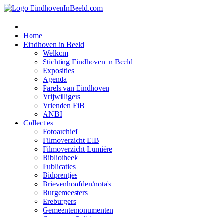
Home
Eindhoven in Beeld
Welkom
Stichting Eindhoven in Beeld
Exposities
Agenda
Parels van Eindhoven
Vrijwilligers
Vrienden EiB
ANBI
Collecties
Fotoarchief
Filmoverzicht EIB
Filmoverzicht Lumière
Bibliotheek
Publicaties
Bidprentjes
Brievenhoofden/nota's
Burgemeesters
Ereburgers
Gemeentemonumenten