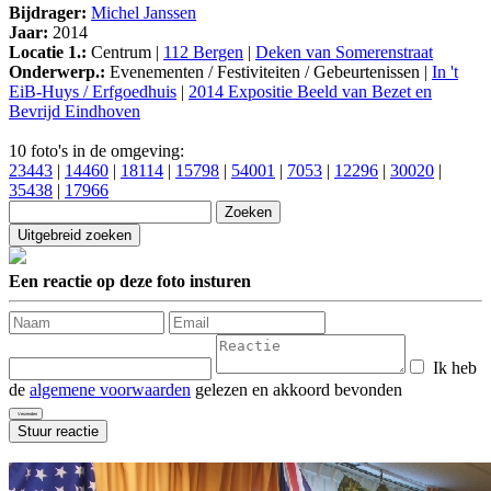
Bijdrager:
Michel Janssen
Jaar:
2014
Locatie 1.:
Centrum |
112 Bergen
|
Deken van Somerenstraat
Onderwerp.:
Evenementen / Festiviteiten / Gebeurtenissen |
In 't
EiB-Huys / Erfgoedhuis
|
2014 Expositie Beeld van Bezet en
Bevrijd Eindhoven
10 foto's in de omgeving:
23443
|
14460
|
18114
|
15798
|
54001
|
7053
|
12296
|
30020
|
35438
|
17966
Een reactie op deze foto insturen
Ik heb
de
algemene voorwaarden
gelezen en akkoord bevonden