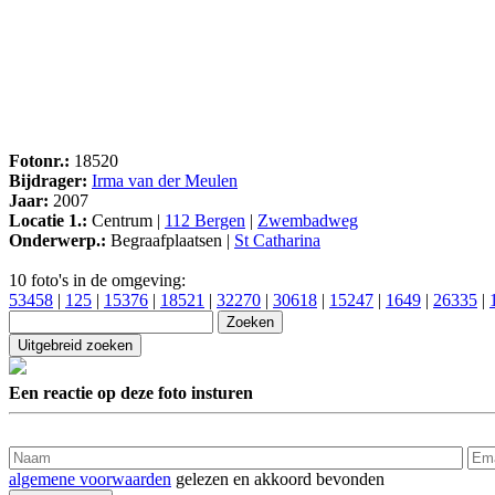
Fotonr.:
18520
Bijdrager:
Irma van der Meulen
Jaar:
2007
Locatie 1.:
Centrum |
112 Bergen
|
Zwembadweg
Onderwerp.:
Begraafplaatsen |
St Catharina
10 foto's in de omgeving:
53458
|
125
|
15376
|
18521
|
32270
|
30618
|
15247
|
1649
|
26335
|
Een reactie op deze foto insturen
algemene voorwaarden
gelezen en akkoord bevonden