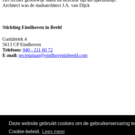
Architect was de stadsarchitect J.A. van Dijck
Stichting Eindhoven in Beeld
Gasfabriek 4
5613 CP Eindhoven
Telefoon:
040 - 211 60 72
E-mail:
secretariaat@eindhoveninbeeld.com
Social media
Deze website gebruikt cookies om de gebruikerservaring te
© Copyright
Stichting Eindhoven in Beeld
. All Rights Reserved |
Pr
Cookie-beleid.
Lees meer