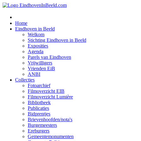
Home
Eindhoven in Beeld
Welkom
Stichting Eindhoven in Beeld
Exposities
Agenda
Parels van Eindhoven
Vrijwilligers
Vrienden EiB
ANBI
Collecties
Fotoarchief
Filmoverzicht EIB
Filmoverzicht Lumière
Bibliotheek
Publicaties
Bidprentjes
Brievenhoofden/nota's
Burgemeesters
Ereburgers
Gemeentemonumenten