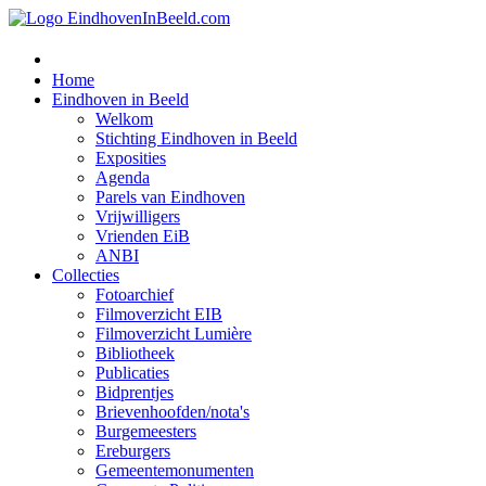
Home
Eindhoven in Beeld
Welkom
Stichting Eindhoven in Beeld
Exposities
Agenda
Parels van Eindhoven
Vrijwilligers
Vrienden EiB
ANBI
Collecties
Fotoarchief
Filmoverzicht EIB
Filmoverzicht Lumière
Bibliotheek
Publicaties
Bidprentjes
Brievenhoofden/nota's
Burgemeesters
Ereburgers
Gemeentemonumenten