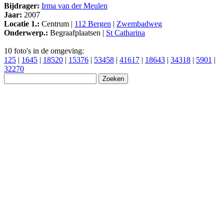
Bijdrager:
Irma van der Meulen
Jaar:
2007
Locatie 1.:
Centrum |
112 Bergen
|
Zwembadweg
Onderwerp.:
Begraafplaatsen |
St Catharina
10 foto's in de omgeving:
125
|
1645
|
18520
|
15376
|
53458
|
41617
|
18643
|
34318
|
5901
|
32270