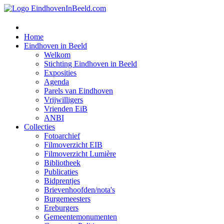
Home
Eindhoven in Beeld
Welkom
Stichting Eindhoven in Beeld
Exposities
Agenda
Parels van Eindhoven
Vrijwilligers
Vrienden EiB
ANBI
Collecties
Fotoarchief
Filmoverzicht EIB
Filmoverzicht Lumière
Bibliotheek
Publicaties
Bidprentjes
Brievenhoofden/nota's
Burgemeesters
Ereburgers
Gemeentemonumenten