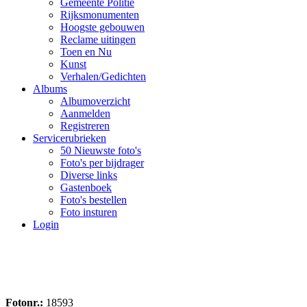
Gemeente Politie
Rijksmonumenten
Hoogste gebouwen
Reclame uitingen
Toen en Nu
Kunst
Verhalen/Gedichten
Albums
Albumoverzicht
Aanmelden
Registreren
Servicerubrieken
50 Nieuwste foto's
Foto's per bijdrager
Diverse links
Gastenboek
Foto's bestellen
Foto insturen
Login
Fotonr.:
18593