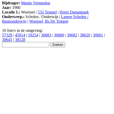
Bijdrager:
Martin Vermeulen
Jaar:
1980
Locatie 1.:
Woensel |
532 Tempel
|
Henri Dunantpark
Onderwerp.:
Scholen / Onderwijs |
Lagere Scholen /
Basisonderwijs
|
Woensel, Bs De Tempel
10 foto's in de omgeving:
57329
|
45014
|
19254
|
30683
|
30680
|
30682
|
38620
|
30681
|
30645
|
38128