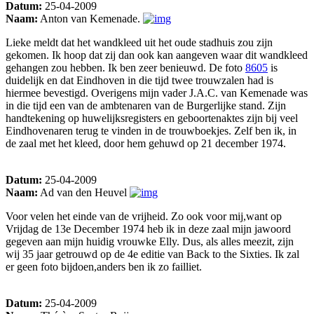
Datum:
25-04-2009
Naam:
Anton van Kemenade.
Lieke meldt dat het wandkleed uit het oude stadhuis zou zijn
gekomen. Ik hoop dat zij dan ook kan aangeven waar dit wandkleed
gehangen zou hebben. Ik ben zeer benieuwd. De foto
8605
is
duidelijk en dat Eindhoven in die tijd twee trouwzalen had is
hiermee bevestigd. Overigens mijn vader J.A.C. van Kemenade was
in die tijd een van de ambtenaren van de Burgerlijke stand. Zijn
handtekening op huwelijksregisters en geboortenaktes zijn bij veel
Eindhovenaren terug te vinden in de trouwboekjes. Zelf ben ik, in
de zaal met het kleed, door hem gehuwd op 21 december 1974.
Datum:
25-04-2009
Naam:
Ad van den Heuvel
Voor velen het einde van de vrijheid. Zo ook voor mij,want op
Vrijdag de 13e December 1974 heb ik in deze zaal mijn jawoord
gegeven aan mijn huidig vrouwke Elly. Dus, als alles meezit, zijn
wij 35 jaar getrouwd op de 4e editie van Back to the Sixties. Ik zal
er geen foto bijdoen,anders ben ik zo failliet.
Datum:
25-04-2009