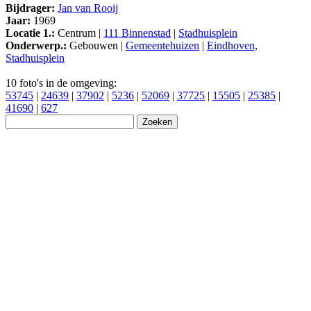
Bijdrager:
Jan van Rooij
Jaar:
1969
Locatie 1.:
Centrum |
111 Binnenstad
|
Stadhuisplein
Onderwerp.:
Gebouwen |
Gemeentehuizen
|
Eindhoven,
Stadhuisplein
10 foto's in de omgeving:
53745
|
24639
|
37902
|
5236
|
52069
|
37725
|
15505
|
25385
|
41690
|
627