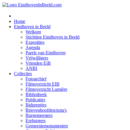
Home
Eindhoven in Beeld
Welkom
Stichting Eindhoven in Beeld
Exposities
Agenda
Parels van Eindhoven
Vrijwilligers
Vrienden EiB
ANBI
Collecties
Fotoarchief
Filmoverzicht EIB
Filmoverzicht Lumière
Bibliotheek
Publicaties
Bidprentjes
Brievenhoofden/nota's
Burgemeesters
Ereburgers
Gemeentemonumenten