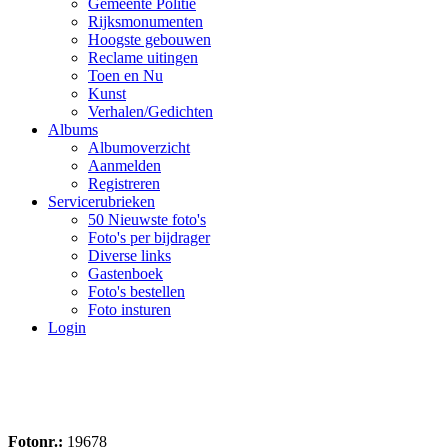
Gemeente Politie
Rijksmonumenten
Hoogste gebouwen
Reclame uitingen
Toen en Nu
Kunst
Verhalen/Gedichten
Albums
Albumoverzicht
Aanmelden
Registreren
Servicerubrieken
50 Nieuwste foto's
Foto's per bijdrager
Diverse links
Gastenboek
Foto's bestellen
Foto insturen
Login
Fotonr.:
19678