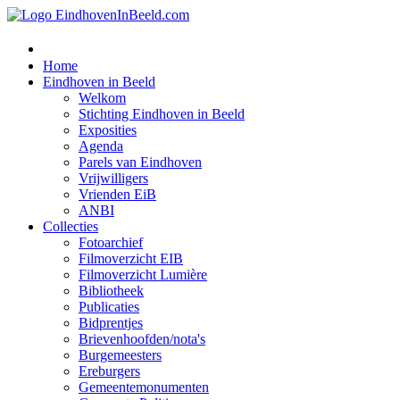
Home
Eindhoven in Beeld
Welkom
Stichting Eindhoven in Beeld
Exposities
Agenda
Parels van Eindhoven
Vrijwilligers
Vrienden EiB
ANBI
Collecties
Fotoarchief
Filmoverzicht EIB
Filmoverzicht Lumière
Bibliotheek
Publicaties
Bidprentjes
Brievenhoofden/nota's
Burgemeesters
Ereburgers
Gemeentemonumenten