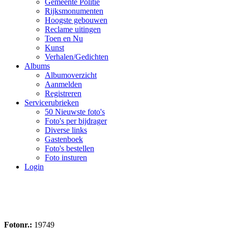
Gemeente Politie
Rijksmonumenten
Hoogste gebouwen
Reclame uitingen
Toen en Nu
Kunst
Verhalen/Gedichten
Albums
Albumoverzicht
Aanmelden
Registreren
Servicerubrieken
50 Nieuwste foto's
Foto's per bijdrager
Diverse links
Gastenboek
Foto's bestellen
Foto insturen
Login
Fotonr.:
19749