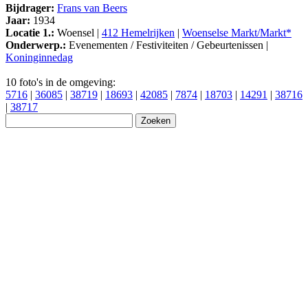
Bijdrager:
Frans van Beers
Jaar:
1934
Locatie 1.:
Woensel |
412 Hemelrijken
|
Woenselse Markt/Markt*
Onderwerp.:
Evenementen / Festiviteiten / Gebeurtenissen |
Koninginnedag
10 foto's in de omgeving:
5716
|
36085
|
38719
|
18693
|
42085
|
7874
|
18703
|
14291
|
38716
|
38717