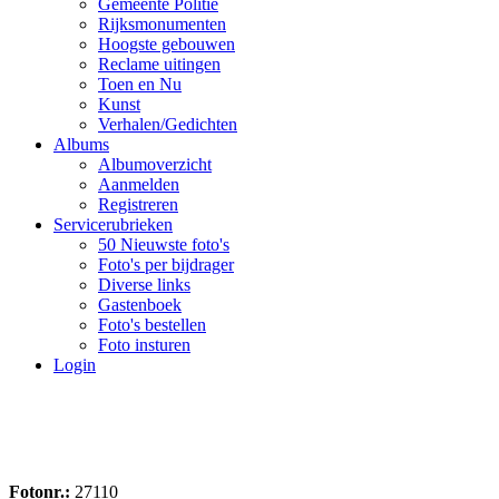
Gemeente Politie
Rijksmonumenten
Hoogste gebouwen
Reclame uitingen
Toen en Nu
Kunst
Verhalen/Gedichten
Albums
Albumoverzicht
Aanmelden
Registreren
Servicerubrieken
50 Nieuwste foto's
Foto's per bijdrager
Diverse links
Gastenboek
Foto's bestellen
Foto insturen
Login
Fotonr.:
27110