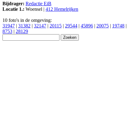
Bijdrager:
Redactie EiB
Locatie 1.:
Woensel |
412 Hemelrijken
10 foto's in de omgeving:
31947
|
31382
|
32147
|
20115
|
29544
|
45896
|
20075
|
19748
|
8753
|
28129