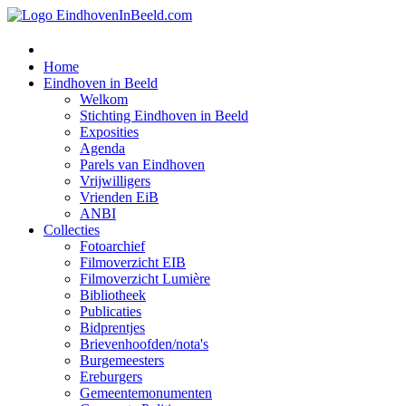
Home
Eindhoven in Beeld
Welkom
Stichting Eindhoven in Beeld
Exposities
Agenda
Parels van Eindhoven
Vrijwilligers
Vrienden EiB
ANBI
Collecties
Fotoarchief
Filmoverzicht EIB
Filmoverzicht Lumière
Bibliotheek
Publicaties
Bidprentjes
Brievenhoofden/nota's
Burgemeesters
Ereburgers
Gemeentemonumenten