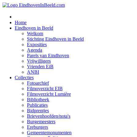
Home
Eindhoven in Beeld
Welkom
Stichting Eindhoven in Beeld
Exposities
Agenda
Parels van Eindhoven
Vrijwilligers
Vrienden EiB
ANBI
Collecties
Fotoarchief
Filmoverzicht EIB
Filmoverzicht Lumière
Bibliotheek
Publicaties
Bidprentjes
Brievenhoofden/nota's
Burgemeesters
Ereburgers
Gemeentemonumenten