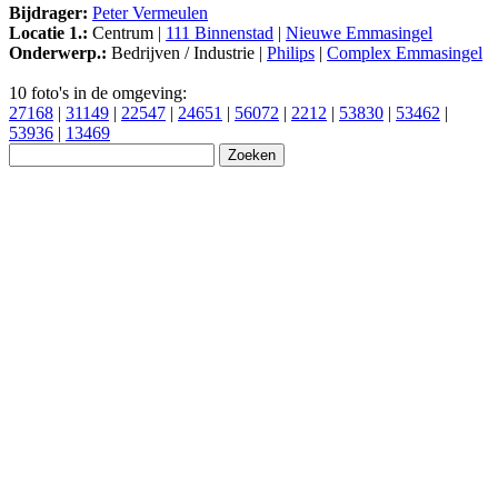
Bijdrager:
Peter Vermeulen
Locatie 1.:
Centrum |
111 Binnenstad
|
Nieuwe Emmasingel
Onderwerp.:
Bedrijven / Industrie |
Philips
|
Complex Emmasingel
10 foto's in de omgeving:
27168
|
31149
|
22547
|
24651
|
56072
|
2212
|
53830
|
53462
|
53936
|
13469