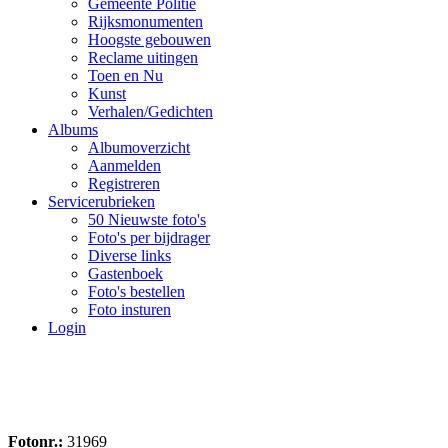
Gemeente Politie
Rijksmonumenten
Hoogste gebouwen
Reclame uitingen
Toen en Nu
Kunst
Verhalen/Gedichten
Albums
Albumoverzicht
Aanmelden
Registreren
Servicerubrieken
50 Nieuwste foto's
Foto's per bijdrager
Diverse links
Gastenboek
Foto's bestellen
Foto insturen
Login
Fotonr.:
31969