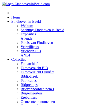
Home
Eindhoven in Beeld
Welkom
Stichting Eindhoven in Beeld
Exposities
Agenda
Parels van Eindhoven
Vrijwilligers
Vrienden EiB
ANBI
Collecties
Fotoarchief
Filmoverzicht EIB
Filmoverzicht Lumière
Bibliotheek
Publicaties
Bidprentjes
Brievenhoofden/nota's
Burgemeesters
Ereburgers
Gemeentemonumenten