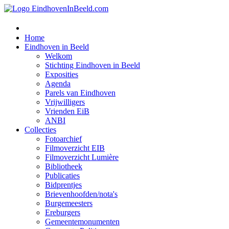
Home
Eindhoven in Beeld
Welkom
Stichting Eindhoven in Beeld
Exposities
Agenda
Parels van Eindhoven
Vrijwilligers
Vrienden EiB
ANBI
Collecties
Fotoarchief
Filmoverzicht EIB
Filmoverzicht Lumière
Bibliotheek
Publicaties
Bidprentjes
Brievenhoofden/nota's
Burgemeesters
Ereburgers
Gemeentemonumenten