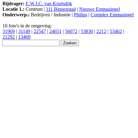
Bijdrager:
E.W.J.C. van Kruijsdijk
Locatie 1.:
Centrum |
111 Binnenstad
|
Nieuwe Emmasingel
Onderwerp.:
Bedrijven / Industrie |
Philips
|
Complex Emmasingel
10 foto's in de omgeving:
31969
|
31149
|
22547
|
24651
|
56072
|
53830
|
2212
|
53462
|
21292
|
13469