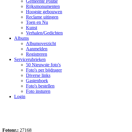
Gemeente Politie
Rijksmonumenten
Hoogste gebouwen
Reclame uitingen
Toen en Nu
Kunst
Verhalen/Gedichten
Albums
Albumoverzicht
Aanmelden
Registreren
Servicerubrieken
50 Nieuwste foto's
Foto's per bijdrager
Diverse links
Gastenboek
Foto's bestellen
Foto insturen
Login
Fotonr.:
27168