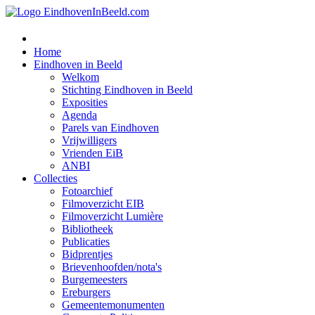
Home
Eindhoven in Beeld
Welkom
Stichting Eindhoven in Beeld
Exposities
Agenda
Parels van Eindhoven
Vrijwilligers
Vrienden EiB
ANBI
Collecties
Fotoarchief
Filmoverzicht EIB
Filmoverzicht Lumière
Bibliotheek
Publicaties
Bidprentjes
Brievenhoofden/nota's
Burgemeesters
Ereburgers
Gemeentemonumenten