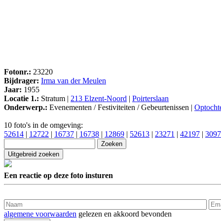
Fotonr.:
23220
Bijdrager:
Irma van der Meulen
Jaar:
1955
Locatie 1.:
Stratum |
213 Elzent-Noord
|
Poirterslaan
Onderwerp.:
Evenementen / Festiviteiten / Gebeurtenissen |
Optocht
10 foto's in de omgeving:
52614
|
12722
|
16737
|
16738
|
12869
|
52613
|
23271
|
42197
|
3097
Een reactie op deze foto insturen
algemene voorwaarden
gelezen en akkoord bevonden