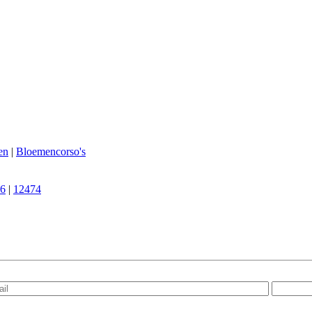
en
|
Bloemencorso's
6
|
12474