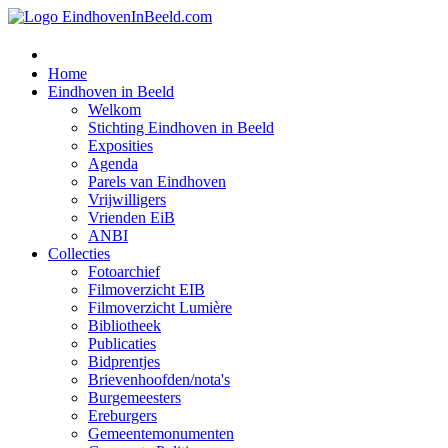
Home
Eindhoven in Beeld
Welkom
Stichting Eindhoven in Beeld
Exposities
Agenda
Parels van Eindhoven
Vrijwilligers
Vrienden EiB
ANBI
Collecties
Fotoarchief
Filmoverzicht EIB
Filmoverzicht Lumière
Bibliotheek
Publicaties
Bidprentjes
Brievenhoofden/nota's
Burgemeesters
Ereburgers
Gemeentemonumenten