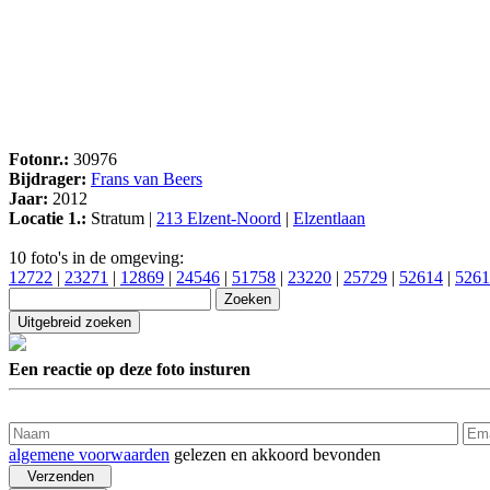
Fotonr.:
30976
Bijdrager:
Frans van Beers
Jaar:
2012
Locatie 1.:
Stratum |
213 Elzent-Noord
|
Elzentlaan
10 foto's in de omgeving:
12722
|
23271
|
12869
|
24546
|
51758
|
23220
|
25729
|
52614
|
5261
Een reactie op deze foto insturen
algemene voorwaarden
gelezen en akkoord bevonden