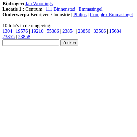
Bijdrager:
Jan Woonings
Locatie 1.:
Centrum |
111 Binnenstad
|
Emmasingel
Onderwerp.:
Bedrijven / Industrie |
Philips
|
Complex Emmasingel
10 foto's in de omgeving:
1304
|
19576
|
19210
|
55386
|
23854
|
23856
|
33506
|
15684
|
23855
|
23858