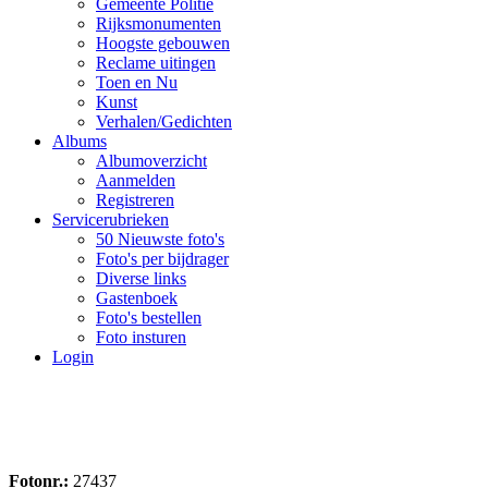
Gemeente Politie
Rijksmonumenten
Hoogste gebouwen
Reclame uitingen
Toen en Nu
Kunst
Verhalen/Gedichten
Albums
Albumoverzicht
Aanmelden
Registreren
Servicerubrieken
50 Nieuwste foto's
Foto's per bijdrager
Diverse links
Gastenboek
Foto's bestellen
Foto insturen
Login
Fotonr.:
27437