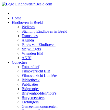
Home
Eindhoven in Beeld
Welkom
Stichting Eindhoven in Beeld
Exposities
Agenda
Parels van Eindhoven
Vrijwilligers
Vrienden EiB
ANBI
Collecties
Fotoarchief
Filmoverzicht EIB
Filmoverzicht Lumière
Bibliotheek
Publicaties
Bidprentjes
Brievenhoofden/nota's
Burgemeesters
Ereburgers
Gemeentemonumenten