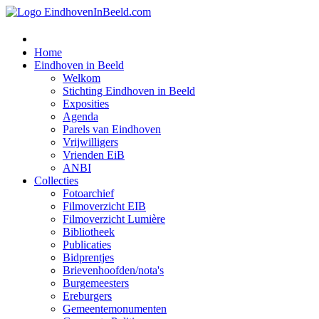
Home
Eindhoven in Beeld
Welkom
Stichting Eindhoven in Beeld
Exposities
Agenda
Parels van Eindhoven
Vrijwilligers
Vrienden EiB
ANBI
Collecties
Fotoarchief
Filmoverzicht EIB
Filmoverzicht Lumière
Bibliotheek
Publicaties
Bidprentjes
Brievenhoofden/nota's
Burgemeesters
Ereburgers
Gemeentemonumenten