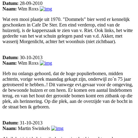
Datum:
28-09-2010
Naam:
Wim Roxs
Wat een mooi plaatje uit 1970. "Dommels" bier werd er kennelijk
geschonken in Cafe De Ster. Een eind verderop, eind van de
huizenrij, is de kapperszaak te zien van v. Riet. Ook links, het witte
gedeelte van het wat schuin gelegen pand van v.d. Akker, met
wasserij Morgenlicht, achter het woonhuis (niet zichtbaar).
Datum:
30-10-2013
Naam:
Wim Roxs
Heb nu onlangs gehoord, dat de hoge populierbomen, midden
achterin, vorige week maandag gekapt zijn, onderwijl zo´n 75 jaar
getrotseerd te hebben..! Dit vanwege evt.gevaar voor de omgeving,
de bewoonde huizen er om heen. Er komen een aantal lindebomen
terug, en van het hout der gerooide bomen komt een zitbank op die
plek, als herinnering. Op die plek, aan de overzijde van de bocht in
de straat ben ik geboren.
Datum:
31-10-2013
Naam:
Martin Swinkels