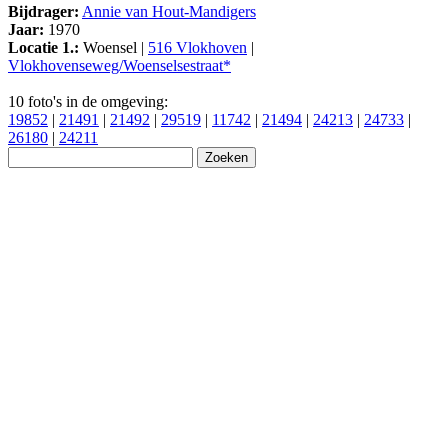
Bijdrager:
Annie van Hout-Mandigers
Jaar:
1970
Locatie 1.:
Woensel |
516 Vlokhoven
|
Vlokhovenseweg/Woenselsestraat*
10 foto's in de omgeving:
19852
|
21491
|
21492
|
29519
|
11742
|
21494
|
24213
|
24733
|
26180
|
24211