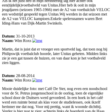
Als ik het juist heb in mijn herinnering lag hier achter ook
een(tijdelijk)voetbalveld van Unitas.Hier heb ik ooit in mijn
jeugdjaren (seizoen 1965-1966) met de A2 van voetbalclub VELOC
een wedstrijd gespeeld tegen Unitas.Wij werden in dat seizoen met
de A2 van VELOC kampioen.Enkele spelersnamen waren Bert
Iding-Hans van Dijk-Martin Swinkels.
Datum:
31-10-2013
Naam:
Wim Roxs
Martin, dat is juist dat er vroeger een sportveld lag, dat toen nog bij
Philipswijk voetbalclub hoorde, later Unitas geheten. Midden links
zie je een gat tussen de huizen, en van daar kon je het voetbalveld
zien liggen.
Datum:
28-08-2014
Naam:
Wim Roxs
Mooie duidelijke foto: met Café De Ster, nog even een noodschool
voor de St. Petrus jongensschool in de oorlog, toen de eigenlijke
school door de Duitsers werd gevorderd. In een hoek in het café
werd een ruimte benut als klas voor de studielessen, ook ikzelf
herinner me dat nog. Voor mij prettig, want ik woonde dichtbij.
Verder is hier nog te zien: achterin links de boerderij van de Haas,