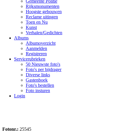
Gemeente Politie
Rijksmonumenten
Hoogste gebouwen
Reclame uitingen
Toen en Nu
Kunst
Verhalen/Gedichten
Albums
Albumoverzicht
Aanmelden
Registreren
Servicerubrieken
50 Nieuwste foto's
Foto's per bijdrager
Diverse links
Gastenboek
Foto's bestellen
Foto insturen
Login
Fotonr.:
25545