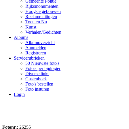
Gemeente Politie
Rijksmonumenten
Hoogste gebouwen
Reclame uitingen
Toen en Nu
Kunst
Verhalen/Gedichten
Albums
Albumoverzicht
Aanmelden
Registreren
Servicerubrieken
50 Nieuwste foto's
Foto's per bijdrager
Diverse links
Gastenboek
Foto's bestellen
Foto insturen
Login
Fotonr.:
26255