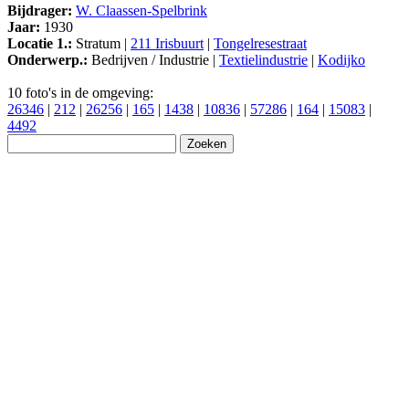
Bijdrager:
W. Claassen-Spelbrink
Jaar:
1930
Locatie 1.:
Stratum |
211 Irisbuurt
|
Tongelresestraat
Onderwerp.:
Bedrijven / Industrie |
Textielindustrie
|
Kodijko
10 foto's in de omgeving:
26346
|
212
|
26256
|
165
|
1438
|
10836
|
57286
|
164
|
15083
|
4492