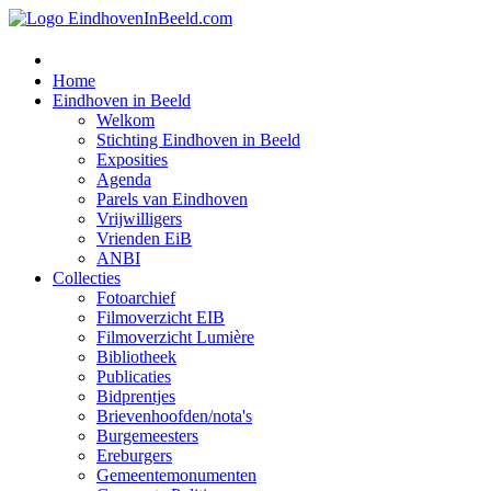
Home
Eindhoven in Beeld
Welkom
Stichting Eindhoven in Beeld
Exposities
Agenda
Parels van Eindhoven
Vrijwilligers
Vrienden EiB
ANBI
Collecties
Fotoarchief
Filmoverzicht EIB
Filmoverzicht Lumière
Bibliotheek
Publicaties
Bidprentjes
Brievenhoofden/nota's
Burgemeesters
Ereburgers
Gemeentemonumenten