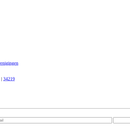
renigingen
|
34219