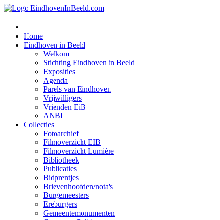
Home
Eindhoven in Beeld
Welkom
Stichting Eindhoven in Beeld
Exposities
Agenda
Parels van Eindhoven
Vrijwilligers
Vrienden EiB
ANBI
Collecties
Fotoarchief
Filmoverzicht EIB
Filmoverzicht Lumière
Bibliotheek
Publicaties
Bidprentjes
Brievenhoofden/nota's
Burgemeesters
Ereburgers
Gemeentemonumenten