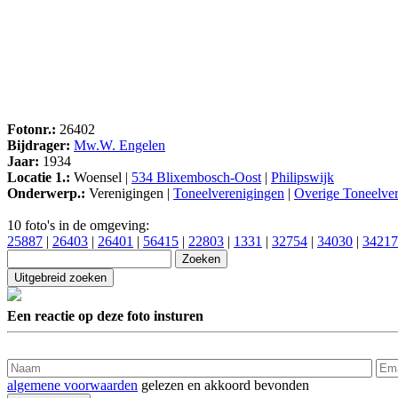
Fotonr.:
26402
Bijdrager:
Mw.W. Engelen
Jaar:
1934
Locatie 1.:
Woensel |
534 Blixembosch-Oost
|
Philipswijk
Onderwerp.:
Verenigingen |
Toneelverenigingen
|
Overige Toneelve
10 foto's in de omgeving:
25887
|
26403
|
26401
|
56415
|
22803
|
1331
|
32754
|
34030
|
34217
Een reactie op deze foto insturen
algemene voorwaarden
gelezen en akkoord bevonden