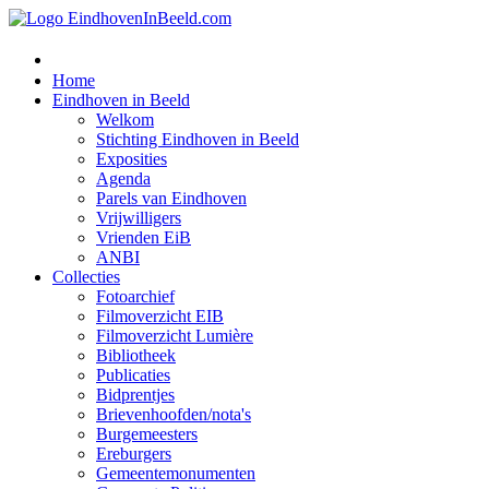
Home
Eindhoven in Beeld
Welkom
Stichting Eindhoven in Beeld
Exposities
Agenda
Parels van Eindhoven
Vrijwilligers
Vrienden EiB
ANBI
Collecties
Fotoarchief
Filmoverzicht EIB
Filmoverzicht Lumière
Bibliotheek
Publicaties
Bidprentjes
Brievenhoofden/nota's
Burgemeesters
Ereburgers
Gemeentemonumenten