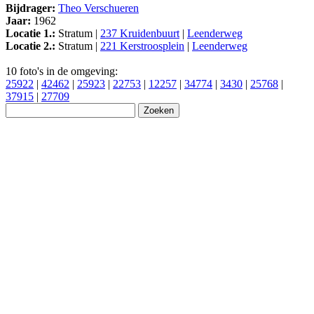
Bijdrager:
Theo Verschueren
Jaar:
1962
Locatie 1.:
Stratum |
237 Kruidenbuurt
|
Leenderweg
Locatie 2.:
Stratum |
221 Kerstroosplein
|
Leenderweg
10 foto's in de omgeving:
25922
|
42462
|
25923
|
22753
|
12257
|
34774
|
3430
|
25768
|
37915
|
27709