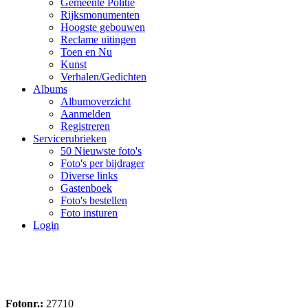
Gemeente Politie
Rijksmonumenten
Hoogste gebouwen
Reclame uitingen
Toen en Nu
Kunst
Verhalen/Gedichten
Albums
Albumoverzicht
Aanmelden
Registreren
Servicerubrieken
50 Nieuwste foto's
Foto's per bijdrager
Diverse links
Gastenboek
Foto's bestellen
Foto insturen
Login
Fotonr.:
27710