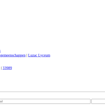
i
engemeenschappen
|
Luzac Lyceum
|
33989