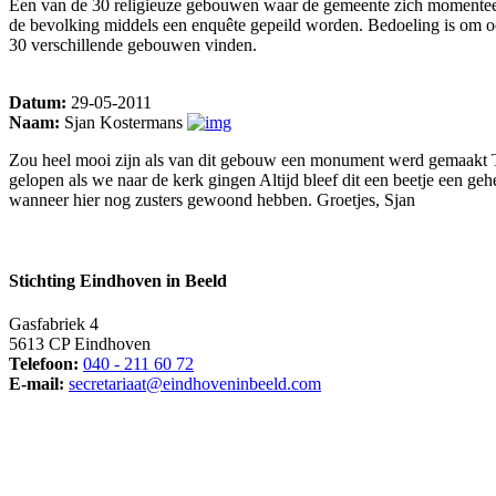
Een van de 30 religieuze gebouwen waar de gemeente zich momenteel o
de bevolking middels een enquête gepeild worden. Bedoeling is om o
30 verschillende gebouwen vinden.
Datum:
29-05-2011
Naam:
Sjan Kostermans
Zou heel mooi zijn als van dit gebouw een monument werd gemaakt Toc
gelopen als we naar de kerk gingen Altijd bleef dit een beetje een g
wanneer hier nog zusters gewoond hebben. Groetjes, Sjan
Stichting Eindhoven in Beeld
Gasfabriek 4
5613 CP Eindhoven
Telefoon:
040 - 211 60 72
E-mail:
secretariaat@eindhoveninbeeld.com