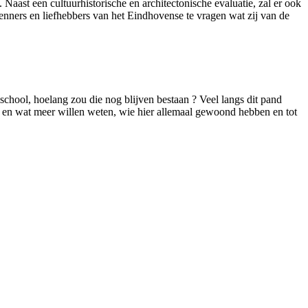
ast een cultuurhistorische en architectonische evaluatie, zal er ook
nners en liefhebbers van het Eindhovense te vragen wat zij van de
hool, hoelang zou die nog blijven bestaan ? Veel langs dit pand
an en wat meer willen weten, wie hier allemaal gewoond hebben en tot