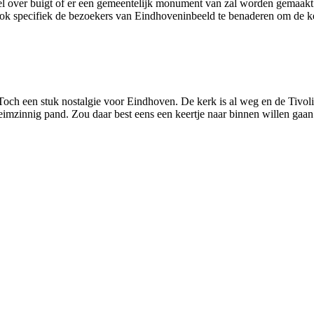
ver buigt of er een gemeentelijk monument van zal worden gemaakt. Na
ok specifiek de bezoekers van Eindhoveninbeeld te benaderen om de ke
h een stuk nostalgie voor Eindhoven. De kerk is al weg en de Tivolisc
eheimzinnig pand. Zou daar best eens een keertje naar binnen willen ga