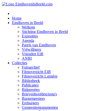
Home
Eindhoven in Beeld
Welkom
Stichting Eindhoven in Beeld
Exposities
Agenda
Parels van Eindhoven
Vrijwilligers
Vrienden EiB
ANBI
Collecties
Fotoarchief
Filmoverzicht EIB
Filmoverzicht Lumière
Bibliotheek
Publicaties
Bidprentjes
Brievenhoofden/nota's
Burgemeesters
Ereburgers
Gemeentemonumenten