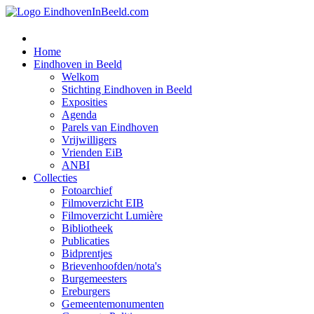
Home
Eindhoven in Beeld
Welkom
Stichting Eindhoven in Beeld
Exposities
Agenda
Parels van Eindhoven
Vrijwilligers
Vrienden EiB
ANBI
Collecties
Fotoarchief
Filmoverzicht EIB
Filmoverzicht Lumière
Bibliotheek
Publicaties
Bidprentjes
Brievenhoofden/nota's
Burgemeesters
Ereburgers
Gemeentemonumenten