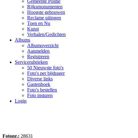
Gemeente Politie
Rijksmonumenten
Hoogste gebouwen
Reclame uitingen
Toen en Nu
Kunst
Verhalen/Gedichten
Albums
Albumoverzicht
Aanmelden
Registreren
Servicerubrieken
50 Nieuwste foto's
Foto's per bijdrager
Diverse links
Gastenboek
Foto's bestellen
Foto insturen
Login
Fotonr.:
28631