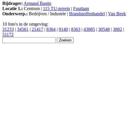
Bijdrager:
Armand Bastin
Locatie 1.:
Centrum |
115 TU-terrein
|
Fuutlaan
Onderwerp.:
Bedrijven / Industrie |
Brandstoffenhandel
|
Van Beek
10 foto's in de omgeving:
31233
|
34561
|
21417
|
8364
|
9140
|
8363
|
43885
|
30548
|
3882
|
51172