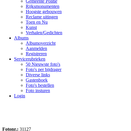
Gemeente Politie
Rijksmonumenten
Hoogste gebouwen
Reclame uitingen
Toen en Nu
Kunst
Verhalen/Gedichten
Albums
Albumoverzicht
Aanmelden
Registreren
Servicerubrieken
50 Nieuwste foto's
Foto's per bijdrager
Diverse links
Gastenboek
Foto's bestellen
Foto insturen
Login
Fotonr.:
31127