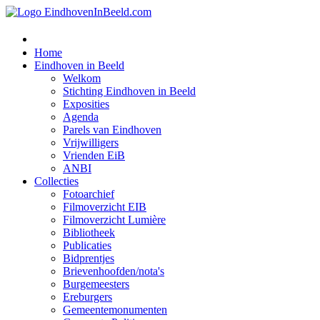
Home
Eindhoven in Beeld
Welkom
Stichting Eindhoven in Beeld
Exposities
Agenda
Parels van Eindhoven
Vrijwilligers
Vrienden EiB
ANBI
Collecties
Fotoarchief
Filmoverzicht EIB
Filmoverzicht Lumière
Bibliotheek
Publicaties
Bidprentjes
Brievenhoofden/nota's
Burgemeesters
Ereburgers
Gemeentemonumenten