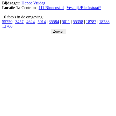
Bijdrager:
Hapee Vrijdag
Locatie 1.:
Centrum |
111 Binnenstad
|
Vestdijk/Bleekstraat*
10 foto's in de omgeving:
55750
|
3457
|
4624
|
5014
|
35584
|
5011
|
55358
|
18787
|
18788
|
13760