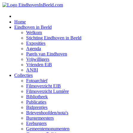
Home
Eindhoven in Beeld
Welkom
Stichting Eindhoven in Beeld
Exposities
Agenda
Parels van Eindhoven
Vrijwilligers
Vrienden EiB
ANBI
Collecties
Fotoarchief
Filmoverzicht EIB
Filmoverzicht Lumière
Bibliotheek
Publicaties
Bidprentjes
Brievenhoofden/nota's
Burgemeesters
Ereburgers
Gemeentemonumenten