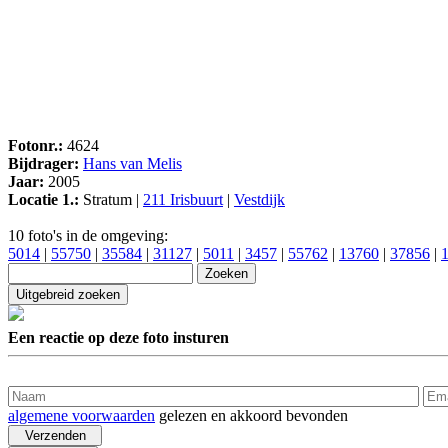
Fotonr.:
4624
Bijdrager:
Hans van Melis
Jaar:
2005
Locatie 1.:
Stratum |
211 Irisbuurt
|
Vestdijk
10 foto's in de omgeving:
5014
|
55750
|
35584
|
31127
|
5011
|
3457
|
55762
|
13760
|
37856
|
Een reactie op deze foto insturen
algemene voorwaarden
gelezen en akkoord bevonden