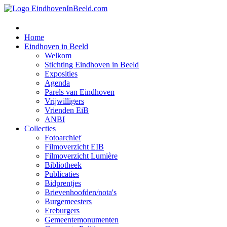
Home
Eindhoven in Beeld
Welkom
Stichting Eindhoven in Beeld
Exposities
Agenda
Parels van Eindhoven
Vrijwilligers
Vrienden EiB
ANBI
Collecties
Fotoarchief
Filmoverzicht EIB
Filmoverzicht Lumière
Bibliotheek
Publicaties
Bidprentjes
Brievenhoofden/nota's
Burgemeesters
Ereburgers
Gemeentemonumenten