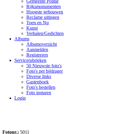
Gemeente Politie
Rijksmonumenten
Hoogste gebouwen
Reclame uitingen
Toen en Nu
Kunst
Verhalen/Gedichten
Albums
Albumoverzicht
Aanmelden
Registreren
Servicerubrieken
50 Nieuwste foto's
Foto's per bijdrager
Diverse links
Gastenboek
Foto's bestellen
Foto insturen
Login
Fotonr.:
5011