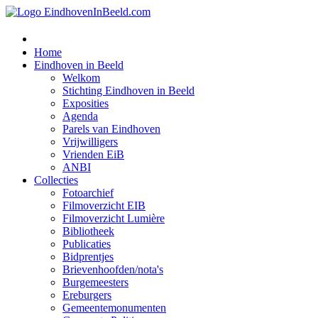
Home
Eindhoven in Beeld
Welkom
Stichting Eindhoven in Beeld
Exposities
Agenda
Parels van Eindhoven
Vrijwilligers
Vrienden EiB
ANBI
Collecties
Fotoarchief
Filmoverzicht EIB
Filmoverzicht Lumière
Bibliotheek
Publicaties
Bidprentjes
Brievenhoofden/nota's
Burgemeesters
Ereburgers
Gemeentemonumenten