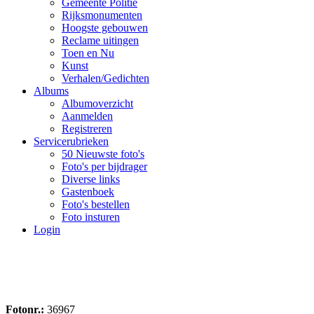
Gemeente Politie
Rijksmonumenten
Hoogste gebouwen
Reclame uitingen
Toen en Nu
Kunst
Verhalen/Gedichten
Albums
Albumoverzicht
Aanmelden
Registreren
Servicerubrieken
50 Nieuwste foto's
Foto's per bijdrager
Diverse links
Gastenboek
Foto's bestellen
Foto insturen
Login
Fotonr.:
36967