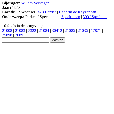
Bijdrager:
Willem Verstegen
Jaar:
1953
Locatie 1.:
Woensel |
423 Barrier
|
Hendrik de Keyzerlaan
Onderwerp.:
Parken / Speeltuinen |
Speeltuinen
|
VOJ Speeltuin
10 foto's in de omgeving:
21008
|
21083
|
7322
|
21084
|
30412
|
21085
|
21035
|
17871
|
25898
|
2689