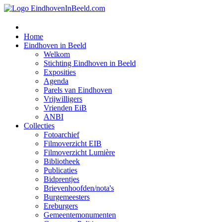
Home
Eindhoven in Beeld
Welkom
Stichting Eindhoven in Beeld
Exposities
Agenda
Parels van Eindhoven
Vrijwilligers
Vrienden EiB
ANBI
Collecties
Fotoarchief
Filmoverzicht EIB
Filmoverzicht Lumière
Bibliotheek
Publicaties
Bidprentjes
Brievenhoofden/nota's
Burgemeesters
Ereburgers
Gemeentemonumenten