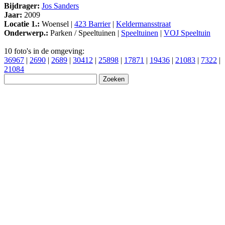
Bijdrager:
Jos Sanders
Jaar:
2009
Locatie 1.:
Woensel |
423 Barrier
|
Keldermansstraat
Onderwerp.:
Parken / Speeltuinen |
Speeltuinen
|
VOJ Speeltuin
10 foto's in de omgeving:
36967
|
2690
|
2689
|
30412
|
25898
|
17871
|
19436
|
21083
|
7322
|
21084