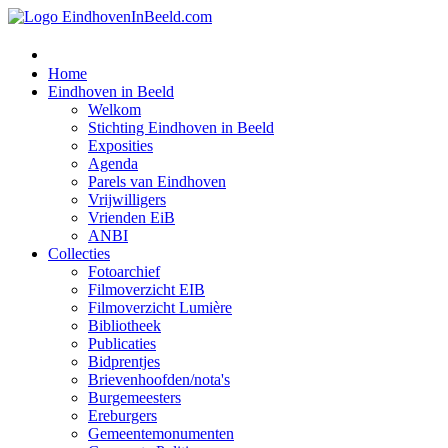
Home
Eindhoven in Beeld
Welkom
Stichting Eindhoven in Beeld
Exposities
Agenda
Parels van Eindhoven
Vrijwilligers
Vrienden EiB
ANBI
Collecties
Fotoarchief
Filmoverzicht EIB
Filmoverzicht Lumière
Bibliotheek
Publicaties
Bidprentjes
Brievenhoofden/nota's
Burgemeesters
Ereburgers
Gemeentemonumenten