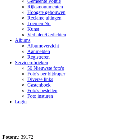
Gemeente Politie
Rijksmonumenten
Hoogste gebouwen
Reclame uitingen
Toen en Nu
Kunst
Verhalen/Gedichten
Albums
Albumoverzicht
Aanmelden
Registreren
Servicerubrieken
50 Nieuwste foto's
Foto's per bijdrager
Diverse links
Gastenboek
Foto's bestellen
Foto insturen
Login
Fotonr.:
39172