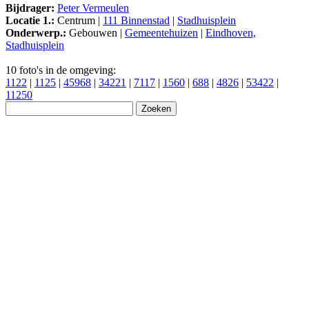
Bijdrager:
Peter Vermeulen
Locatie 1.:
Centrum |
111 Binnenstad
|
Stadhuisplein
Onderwerp.:
Gebouwen |
Gemeentehuizen
|
Eindhoven,
Stadhuisplein
10 foto's in de omgeving:
1122
|
1125
|
45968
|
34221
|
7117
|
1560
|
688
|
4826
|
53422
|
11250