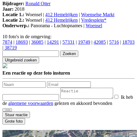
Bijdrager:
Ronald Otter
Jaar:
2018
Locatie 1.:
Woensel |
412 Hemelrijken
|
Woenselse Markt
Locatie 2.:
Woensel |
412 Hemelrijken
|
Vredesplein*
Onderwerp.:
Panorama - Luchtopnames |
Woensel
10 foto's in de omgeving:
7874
|
18693
|
36085
|
14291
|
57331
|
19749
|
42085
|
5716
|
18703
|
38719
Een reactie op deze foto insturen
Ik heb
de
algemene voorwaarden
gelezen en akkoord bevonden