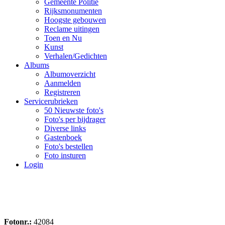
Gemeente Politie
Rijksmonumenten
Hoogste gebouwen
Reclame uitingen
Toen en Nu
Kunst
Verhalen/Gedichten
Albums
Albumoverzicht
Aanmelden
Registreren
Servicerubrieken
50 Nieuwste foto's
Foto's per bijdrager
Diverse links
Gastenboek
Foto's bestellen
Foto insturen
Login
Fotonr.:
42084