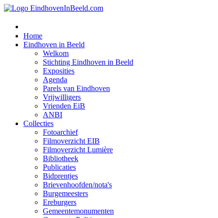
Home
Eindhoven in Beeld
Welkom
Stichting Eindhoven in Beeld
Exposities
Agenda
Parels van Eindhoven
Vrijwilligers
Vrienden EiB
ANBI
Collecties
Fotoarchief
Filmoverzicht EIB
Filmoverzicht Lumière
Bibliotheek
Publicaties
Bidprentjes
Brievenhoofden/nota's
Burgemeesters
Ereburgers
Gemeentemonumenten