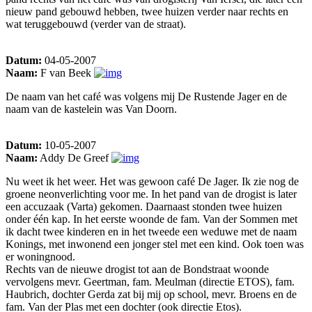
nieuw pand gebouwd hebben, twee huizen verder naar rechts en
wat teruggebouwd (verder van de straat).
Datum:
04-05-2007
Naam:
F van Beek
De naam van het café was volgens mij De Rustende Jager en de
naam van de kastelein was Van Doorn.
Datum:
10-05-2007
Naam:
Addy De Greef
Nu weet ik het weer. Het was gewoon café De Jager. Ik zie nog de
groene neonverlichting voor me. In het pand van de drogist is later
een accuzaak (Varta) gekomen. Daarnaast stonden twee huizen
onder één kap. In het eerste woonde de fam. Van der Sommen met
ik dacht twee kinderen en in het tweede een weduwe met de naam
Konings, met inwonend een jonger stel met een kind. Ook toen was
er woningnood.
Rechts van de nieuwe drogist tot aan de Bondstraat woonde
vervolgens mevr. Geertman, fam. Meulman (directie ETOS), fam.
Haubrich, dochter Gerda zat bij mij op school, mevr. Broens en de
fam. Van der Plas met een dochter (ook directie Etos).