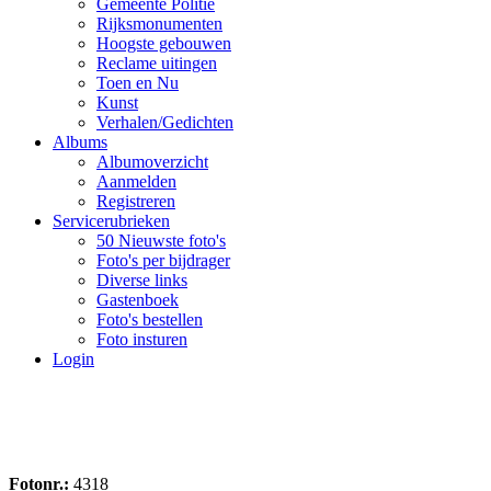
Gemeente Politie
Rijksmonumenten
Hoogste gebouwen
Reclame uitingen
Toen en Nu
Kunst
Verhalen/Gedichten
Albums
Albumoverzicht
Aanmelden
Registreren
Servicerubrieken
50 Nieuwste foto's
Foto's per bijdrager
Diverse links
Gastenboek
Foto's bestellen
Foto insturen
Login
Fotonr.:
4318