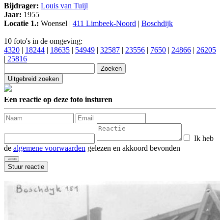
Bijdrager:
Louis van Tuijl
Jaar:
1955
Locatie 1.:
Woensel |
411 Limbeek-Noord
|
Boschdijk
10 foto's in de omgeving:
4320
|
18244
|
18635
|
54949
|
32587
|
23556
|
7650
|
24866
|
26205
|
25816
Een reactie op deze foto insturen
Ik heb
de
algemene voorwaarden
gelezen en akkoord bevonden