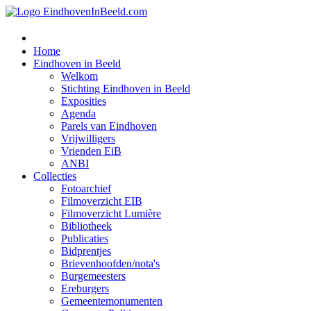
Home
Eindhoven in Beeld
Welkom
Stichting Eindhoven in Beeld
Exposities
Agenda
Parels van Eindhoven
Vrijwilligers
Vrienden EiB
ANBI
Collecties
Fotoarchief
Filmoverzicht EIB
Filmoverzicht Lumière
Bibliotheek
Publicaties
Bidprentjes
Brievenhoofden/nota's
Burgemeesters
Ereburgers
Gemeentemonumenten