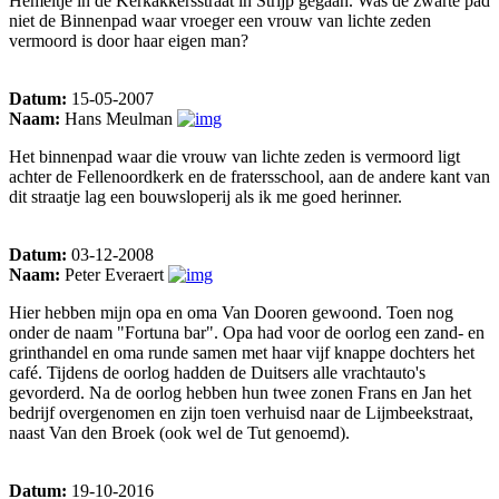
Hemeltje in de Kerkakkersstraat in Strijp gegaan. Was de zwarte pad
niet de Binnenpad waar vroeger een vrouw van lichte zeden
vermoord is door haar eigen man?
Datum:
15-05-2007
Naam:
Hans Meulman
Het binnenpad waar die vrouw van lichte zeden is vermoord ligt
achter de Fellenoordkerk en de fratersschool, aan de andere kant van
dit straatje lag een bouwsloperij als ik me goed herinner.
Datum:
03-12-2008
Naam:
Peter Everaert
Hier hebben mijn opa en oma Van Dooren gewoond. Toen nog
onder de naam "Fortuna bar". Opa had voor de oorlog een zand- en
grinthandel en oma runde samen met haar vijf knappe dochters het
café. Tijdens de oorlog hadden de Duitsers alle vrachtauto's
gevorderd. Na de oorlog hebben hun twee zonen Frans en Jan het
bedrijf overgenomen en zijn toen verhuisd naar de Lijmbeekstraat,
naast Van den Broek (ook wel de Tut genoemd).
Datum:
19-10-2016