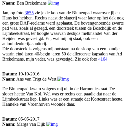
Naam:
Ben Brekelmans
Jan, op foto
3655
zie je de kop van de Binnenpad waarover jij en
Hans het hebben. Rechts naast de slagerij waar later op het dak nog
een grote DAF-reclame werd geplaatst. De bovengenoemde zwarte
pad was, zoals al gezegd, een doorsteek tussen de Boschdijk en de
Lijmbeekstraat, ter hoogte waarvan destijds melkhandel Van der
Heijden was gevestigd. En, wat mij bij staat, ook een
autouitdeukerij/-spuiterij.
Die doorsteek is volgens mij ontstaan na de sloop van een pandje
waarin eind jaren 40/begin jaren 50 de allereerste kapsalon van Ad
Brekelmans, mijn vader, was gevestigd. Zie ook foto
4164
.
Datum:
19-10-2016
Naam:
Ans van Trigt de Wert
De Binnenpad kwam volgens mij uit in de Harmoniestraat. De
sloper heette Van Kol. Wel was er rechts een paadje dat naar de
Lijmbeekstraat liep. Links was er een straatje dat Kortestraat heette.
Hanneke van Vroenhoven woonde daar.
Datum:
05-05-2017
Naam:
Marga van Dijk