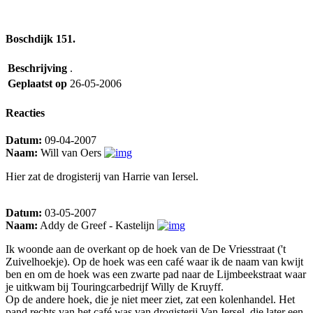
Boschdijk 151.
Beschrijving
.
Geplaatst op
26-05-2006
Reacties
Datum:
09-04-2007
Naam:
Will van Oers
Hier zat de drogisterij van Harrie van Iersel.
Datum:
03-05-2007
Naam:
Addy de Greef - Kastelijn
Ik woonde aan de overkant op de hoek van de De Vriesstraat ('t
Zuivelhoekje). Op de hoek was een café waar ik de naam van kwijt
ben en om de hoek was een zwarte pad naar de Lijmbeekstraat waar
je uitkwam bij Touringcarbedrijf Willy de Kruyff.
Op de andere hoek, die je niet meer ziet, zat een kolenhandel. Het
pand rechts van het café was van drogisterij Van Iersel, die later een