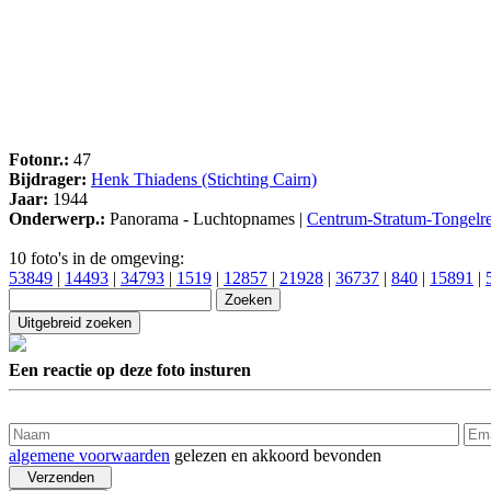
Fotonr.:
47
Bijdrager:
Henk Thiadens (Stichting Cairn)
Jaar:
1944
Onderwerp.:
Panorama - Luchtopnames |
Centrum-Stratum-Tongelr
10 foto's in de omgeving:
53849
|
14493
|
34793
|
1519
|
12857
|
21928
|
36737
|
840
|
15891
|
Een reactie op deze foto insturen
algemene voorwaarden
gelezen en akkoord bevonden