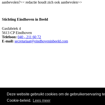
aanbevolen?<< redactie houdt zich ook aanbevolen>>
Stichting Eindhoven in Beeld
Gasfabriek 4
5613 CP Eindhoven
Telefoon:
040 - 211 60 72
E-mail:
secretariaat@eindhoveninbeeld.com
Social media
Deze website gebruikt cookies om de gebruikerservaring te
© Copyright
Stichting Eindhoven in Beeld
. All Rights Reserved |
Pr
Cookie-beleid.
Lees meer