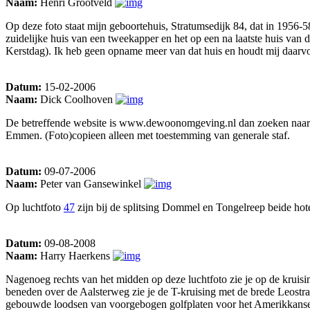
Naam:
Henri Grootveld
Op deze foto staat mijn geboortehuis, Stratumsedijk 84, dat in 1956
zuidelijke huis van een tweekapper en het op een na laatste huis van 
Kerstdag). Ik heb geen opname meer van dat huis en houdt mij daarv
Datum:
15-02-2006
Naam:
Dick Coolhoven
De betreffende website is www.dewoonomgeving.nl dan zoeken naar lucht
Emmen. (Foto)copieen alleen met toestemming van generale staf.
Datum:
09-07-2006
Naam:
Peter van Gansewinkel
Op luchtfoto
47
zijn bij de splitsing Dommel en Tongelreep beide hote
Datum:
09-08-2008
Naam:
Harry Haerkens
Nagenoeg rechts van het midden op deze luchtfoto zie je op de kruis
beneden over de Aalsterweg zie je de T-kruising met de brede Leostraat
gebouwde loodsen van voorgebogen golfplaten voor het Amerikkanse leg