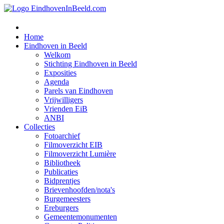
Home
Eindhoven in Beeld
Welkom
Stichting Eindhoven in Beeld
Exposities
Agenda
Parels van Eindhoven
Vrijwilligers
Vrienden EiB
ANBI
Collecties
Fotoarchief
Filmoverzicht EIB
Filmoverzicht Lumière
Bibliotheek
Publicaties
Bidprentjes
Brievenhoofden/nota's
Burgemeesters
Ereburgers
Gemeentemonumenten