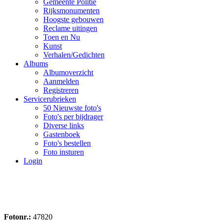
Gemeente Politie
Rijksmonumenten
Hoogste gebouwen
Reclame uitingen
Toen en Nu
Kunst
Verhalen/Gedichten
Albums
Albumoverzicht
Aanmelden
Registreren
Servicerubrieken
50 Nieuwste foto's
Foto's per bijdrager
Diverse links
Gastenboek
Foto's bestellen
Foto insturen
Login
Fotonr.:
47820