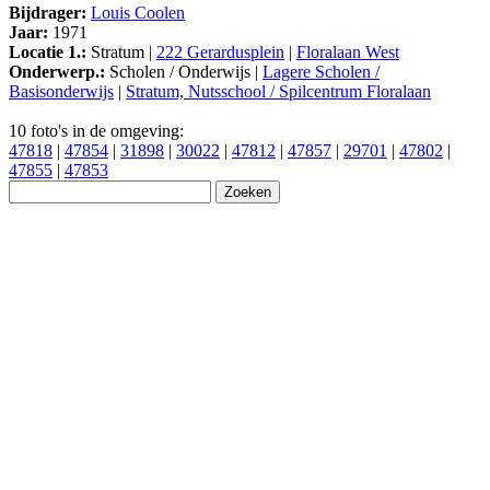
Bijdrager:
Louis Coolen
Jaar:
1971
Locatie 1.:
Stratum |
222 Gerardusplein
|
Floralaan West
Onderwerp.:
Scholen / Onderwijs |
Lagere Scholen /
Basisonderwijs
|
Stratum, Nutsschool / Spilcentrum Floralaan
10 foto's in de omgeving:
47818
|
47854
|
31898
|
30022
|
47812
|
47857
|
29701
|
47802
|
47855
|
47853