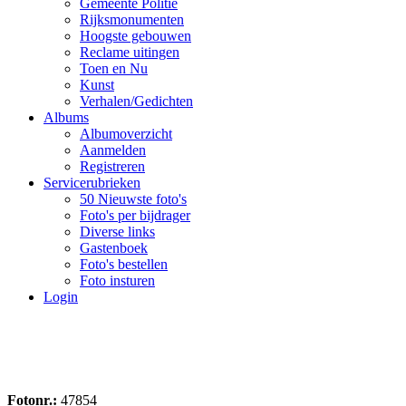
Gemeente Politie
Rijksmonumenten
Hoogste gebouwen
Reclame uitingen
Toen en Nu
Kunst
Verhalen/Gedichten
Albums
Albumoverzicht
Aanmelden
Registreren
Servicerubrieken
50 Nieuwste foto's
Foto's per bijdrager
Diverse links
Gastenboek
Foto's bestellen
Foto insturen
Login
Fotonr.:
47854