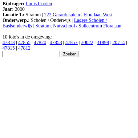
Bijdrager:
Louis Coolen
Jaar:
2000
Locatie 1.:
Stratum |
222 Gerardusplein
|
Floralaan West
Onderwerp.:
Scholen / Onderwijs |
Lagere Scholen /
Basisonderwijs
|
Stratum, Nutsschool / Spilcentrum Floralaan
10 foto's in de omgeving:
47818
|
47855
|
47820
|
47853
|
47857
|
30022
|
31898
|
20714
|
47815
|
47812