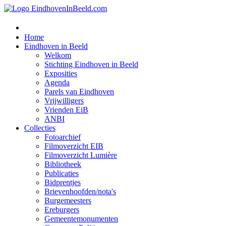
Home
Eindhoven in Beeld
Welkom
Stichting Eindhoven in Beeld
Exposities
Agenda
Parels van Eindhoven
Vrijwilligers
Vrienden EiB
ANBI
Collecties
Fotoarchief
Filmoverzicht EIB
Filmoverzicht Lumière
Bibliotheek
Publicaties
Bidprentjes
Brievenhoofden/nota's
Burgemeesters
Ereburgers
Gemeentemonumenten