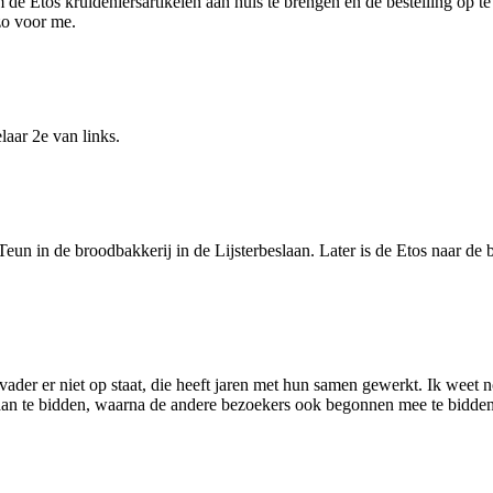
e Etos kruideniersartikelen aan huis te brengen en de bestelling op te
zo voor me.
laar 2e van links.
un in de broodbakkerij in de Lijsterbeslaan. Later is de Etos naar de be
vader er niet op staat, die heeft jaren met hun samen gewerkt. Ik weet 
taan te bidden, waarna de andere bezoekers ook begonnen mee te bidde