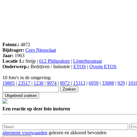
Fotonr.:
4872
Bijdrager:
Cees Nieuwlaat
Jaar:
1963
Locatie 1.:
Strijp |
612 Philipsdorp
|
Lijsterbesstraat
Onderwerp.:
Bedrijven / Industrie |
ETOS
|
Overig ETOS
10 foto's in de omgeving:
19805
|
23517
|
1230
|
9974
|
9972
|
15313
|
6959
|
33088
|
929
|
101
Een reactie op deze foto insturen
algemene voorwaarden
gelezen en akkoord bevonden