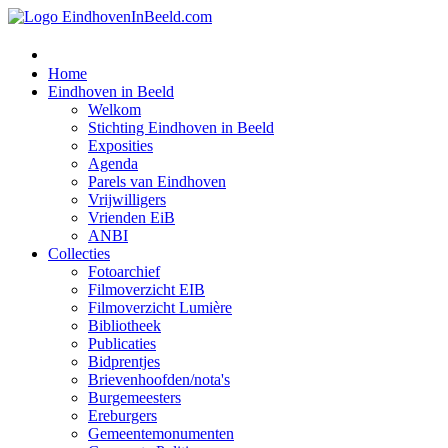
Home
Eindhoven in Beeld
Welkom
Stichting Eindhoven in Beeld
Exposities
Agenda
Parels van Eindhoven
Vrijwilligers
Vrienden EiB
ANBI
Collecties
Fotoarchief
Filmoverzicht EIB
Filmoverzicht Lumière
Bibliotheek
Publicaties
Bidprentjes
Brievenhoofden/nota's
Burgemeesters
Ereburgers
Gemeentemonumenten