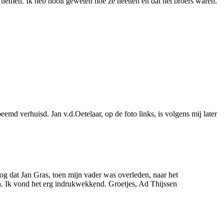
 nemen. Ik heb nooit geweten hoe ze heetten en dat het broers waren.
emd verhuisd. Jan v.d.Oetelaar, op de foto links, is volgens mij later
nog dat Jan Gras, toen mijn vader was overleden, naar het
n. Ik vond het erg indrukwekkend. Groetjes, Ad Thijssen