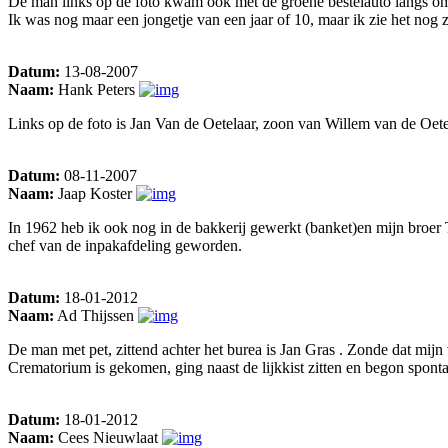
De man links op de foto kwam ook met de groene bestelauto langs om d
Ik was nog maar een jongetje van een jaar of 10, maar ik zie het nog 
Datum:
13-08-2007
Naam:
Hank Peters
Links op de foto is Jan Van de Oetelaar, zoon van Willem van de Oete
Datum:
08-11-2007
Naam:
Jaap Koster
In 1962 heb ik ook nog in de bakkerij gewerkt (banket)en mijn broer Te
chef van de inpakafdeling geworden.
Datum:
18-01-2012
Naam:
Ad Thijssen
De man met pet, zittend achter het burea is Jan Gras . Zonde dat mijn 
Crematorium is gekomen, ging naast de lijkkist zitten en begon spon
Datum:
18-01-2012
Naam:
Cees Nieuwlaat