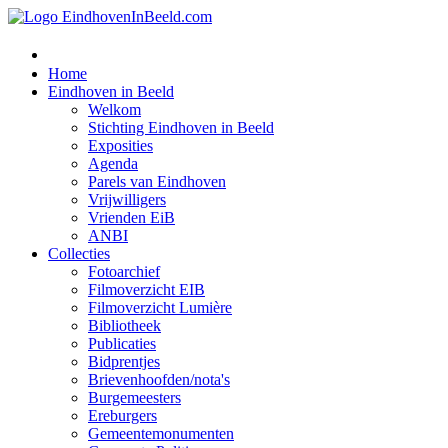
Home
Eindhoven in Beeld
Welkom
Stichting Eindhoven in Beeld
Exposities
Agenda
Parels van Eindhoven
Vrijwilligers
Vrienden EiB
ANBI
Collecties
Fotoarchief
Filmoverzicht EIB
Filmoverzicht Lumière
Bibliotheek
Publicaties
Bidprentjes
Brievenhoofden/nota's
Burgemeesters
Ereburgers
Gemeentemonumenten