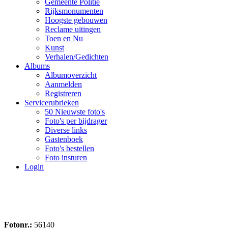
Gemeente Politie
Rijksmonumenten
Hoogste gebouwen
Reclame uitingen
Toen en Nu
Kunst
Verhalen/Gedichten
Albums
Albumoverzicht
Aanmelden
Registreren
Servicerubrieken
50 Nieuwste foto's
Foto's per bijdrager
Diverse links
Gastenboek
Foto's bestellen
Foto insturen
Login
Fotonr.:
56140