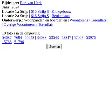
Bijdrager:
Bert van Herk
Jaar:
2024
Locatie 1.:
Strijp |
616 Strijp S
|
Klokgebouw
Locatie 2.:
Strijp |
616 Strijp S
|
Beukenlaan
Onderwerp.:
Woonpanden en boerderijen |
Woontorens / Torenflats
|
Overige Woontorens / Torenflats
10 foto's in de omgeving:
54687
|
7694
|
54648
|
34038
|
53543
|
53847
|
57067
|
53976
|
15766
|
51796