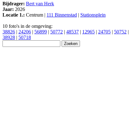
Bijdrager:
Bert van Herk
Jaar:
2026
Locatie 1.:
Centrum |
111 Binnenstad
|
Stationsplein
10 foto's in de omgeving:
38826
|
24206
|
56899
|
50772
|
48537
|
12965
|
24705
|
50752
|
38928
|
50718