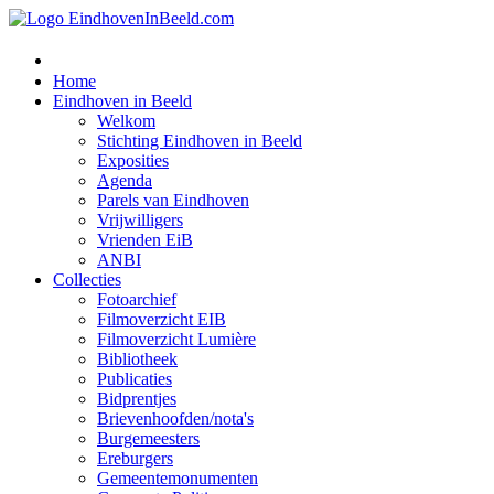
Home
Eindhoven in Beeld
Welkom
Stichting Eindhoven in Beeld
Exposities
Agenda
Parels van Eindhoven
Vrijwilligers
Vrienden EiB
ANBI
Collecties
Fotoarchief
Filmoverzicht EIB
Filmoverzicht Lumière
Bibliotheek
Publicaties
Bidprentjes
Brievenhoofden/nota's
Burgemeesters
Ereburgers
Gemeentemonumenten