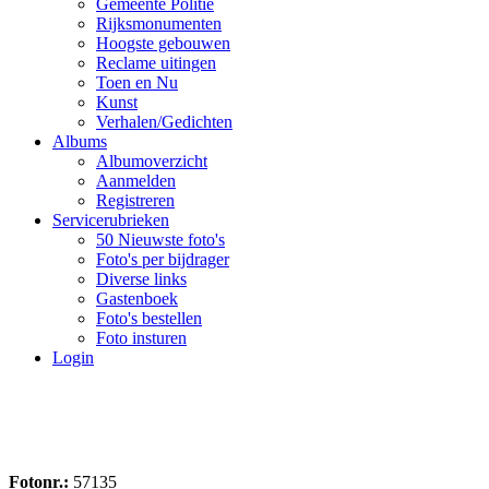
Gemeente Politie
Rijksmonumenten
Hoogste gebouwen
Reclame uitingen
Toen en Nu
Kunst
Verhalen/Gedichten
Albums
Albumoverzicht
Aanmelden
Registreren
Servicerubrieken
50 Nieuwste foto's
Foto's per bijdrager
Diverse links
Gastenboek
Foto's bestellen
Foto insturen
Login
Fotonr.:
57135