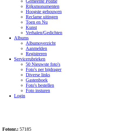
Gemeente Politie
Rijksmonumenten
Hoogste gebouwen
Reclame uitingen
Toen en Nu
Kunst
Verhalen/Gedichten
Albums
Albumoverzicht
Aanmelden
Registreren
Servicerubrieken
50 Nieuwste foto's
Foto's per bijdrager
Diverse links
Gastenboek
Foto's bestellen
Foto insturen
Login
Fotonr.:
57185