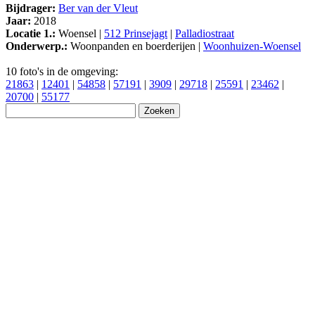
Bijdrager:
Ber van der Vleut
Jaar:
2018
Locatie 1.:
Woensel |
512 Prinsejagt
|
Palladiostraat
Onderwerp.:
Woonpanden en boerderijen |
Woonhuizen-Woensel
10 foto's in de omgeving:
21863
|
12401
|
54858
|
57191
|
3909
|
29718
|
25591
|
23462
|
20700
|
55177