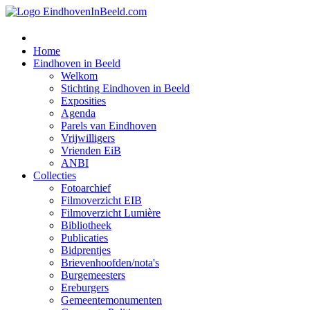
Home
Eindhoven in Beeld
Welkom
Stichting Eindhoven in Beeld
Exposities
Agenda
Parels van Eindhoven
Vrijwilligers
Vrienden EiB
ANBI
Collecties
Fotoarchief
Filmoverzicht EIB
Filmoverzicht Lumière
Bibliotheek
Publicaties
Bidprentjes
Brievenhoofden/nota's
Burgemeesters
Ereburgers
Gemeentemonumenten