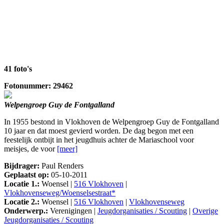
41 foto's
Fotonummer: 29462
Welpengroep Guy de Fontgalland
In 1955 bestond in Vlokhoven de Welpengroep Guy de Fontgalland
10 jaar en dat moest gevierd worden. De dag begon met een
feestelijk ontbijt in het jeugdhuis achter de Mariaschool voor
meisjes, de voor
[meer]
Bijdrager:
Paul Renders
Geplaatst op:
05-10-2011
Locatie 1.:
Woensel |
516 Vlokhoven
|
Vlokhovenseweg/Woenselsestraat*
Locatie 2.:
Woensel |
516 Vlokhoven
|
Vlokhovenseweg
Onderwerp.:
Verenigingen |
Jeugdorganisaties / Scouting
|
Overige
Jeugdorganisaties / Scouting