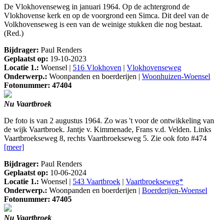
De Vlokhovenseweg in januari 1964. Op de achtergrond de
Vlokhovense kerk en op de voorgrond een Simca. Dit deel van de
Volkhovenseweg is een van de weinige stukken die nog bestaat.
(Red.)
Bijdrager:
Paul Renders
Geplaatst op:
19-10-2023
Locatie 1.:
Woensel |
516 Vlokhoven
|
Vlokhovenseweg
Onderwerp.:
Woonpanden en boerderijen |
Woonhuizen-Woensel
Fotonummer: 47404
Nu Vaartbroek
De foto is van 2 augustus 1964. Zo was 't voor de ontwikkeling van
de wijk Vaartbroek. Jantje v. Kimmenade, Frans v.d. Velden. Links
Vaartbroekseweg 8, rechts Vaartbroekseweg 5. Zie ook foto #474
[meer]
Bijdrager:
Paul Renders
Geplaatst op:
10-06-2024
Locatie 1.:
Woensel |
543 Vaartbroek
|
Vaartbroekseweg*
Onderwerp.:
Woonpanden en boerderijen |
Boerderijen-Woensel
Fotonummer: 47405
Nu Vaartbroek