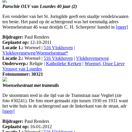
Parochie OLV van Lourdes 40 jaar (2)
Een vendelier van het St. Jorisgilde geeft een staaltje vendelzwaaien
ten beste. Het pand op de achtergrond was het toenmalig adres
Woenselsestraat 46 waar destijds C. H. Scheepens' handel in
[meer]
Bijdrager:
Paul Renders
Geplaatst op:
12-10-2011
Locatie 1.:
Woensel |
516 Vlokhoven
|
Vlokhovenseweg/Woenselsestraat*
Locatie 2.:
Woensel |
516 Vlokhoven
|
Vlokhovenseweg
Onderwerp.:
Religie |
Katholieke Kerken
|
Woensel, Onze Lieve
Vrouwe van Lourdes
Fotonummer: 30321
Woenselsestraat met tramrails
De stoomtram reed in die tijd van de Tramstraat naar Veghel (zie
foto #30241). De foto moet gemaakt zijn tussen 1930 en 1931 want
het witte huis in de achtergrond aan de linkerkant van de straat, adr
[meer]
Bijdrager:
Paul Renders
Geplaatst op:
16-01-2012
Locatie 1.:
Woensel |
516 Vlokhoven
|