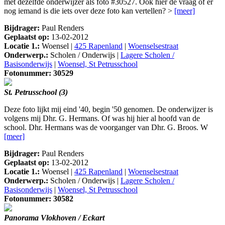
met dezelfde onderwijzer als foto #30527. Ook hier de vraag of er
nog iemand is die iets over deze foto kan vertellen? >
[meer]
Bijdrager:
Paul Renders
Geplaatst op:
13-02-2012
Locatie 1.:
Woensel |
425 Rapenland
|
Woenselsestraat
Onderwerp.:
Scholen / Onderwijs |
Lagere Scholen /
Basisonderwijs
|
Woensel, St Petrusschool
Fotonummer: 30529
St. Petrusschool (3)
Deze foto lijkt mij eind '40, begin '50 genomen. De onderwijzer is
volgens mij Dhr. G. Hermans. Of was hij hier al hoofd van de
school. Dhr. Hermans was de voorganger van Dhr. G. Broos. W
[meer]
Bijdrager:
Paul Renders
Geplaatst op:
13-02-2012
Locatie 1.:
Woensel |
425 Rapenland
|
Woenselsestraat
Onderwerp.:
Scholen / Onderwijs |
Lagere Scholen /
Basisonderwijs
|
Woensel, St Petrusschool
Fotonummer: 30582
Panorama Vlokhoven / Eckart