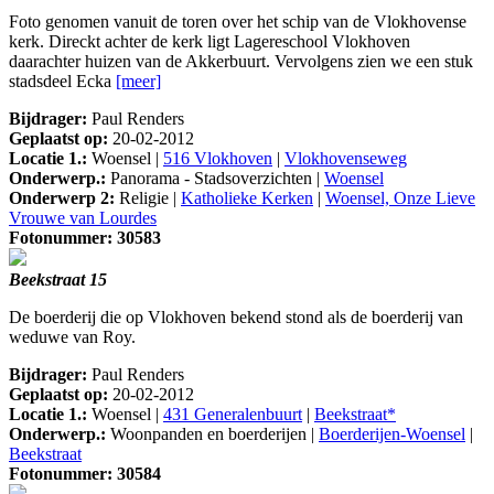
Foto genomen vanuit de toren over het schip van de Vlokhovense
kerk. Direckt achter de kerk ligt Lagereschool Vlokhoven
daarachter huizen van de Akkerbuurt. Vervolgens zien we een stuk
stadsdeel Ecka
[meer]
Bijdrager:
Paul Renders
Geplaatst op:
20-02-2012
Locatie 1.:
Woensel |
516 Vlokhoven
|
Vlokhovenseweg
Onderwerp.:
Panorama - Stadsoverzichten |
Woensel
Onderwerp 2:
Religie |
Katholieke Kerken
|
Woensel, Onze Lieve
Vrouwe van Lourdes
Fotonummer: 30583
Beekstraat 15
De boerderij die op Vlokhoven bekend stond als de boerderij van
weduwe van Roy.
Bijdrager:
Paul Renders
Geplaatst op:
20-02-2012
Locatie 1.:
Woensel |
431 Generalenbuurt
|
Beekstraat*
Onderwerp.:
Woonpanden en boerderijen |
Boerderijen-Woensel
|
Beekstraat
Fotonummer: 30584