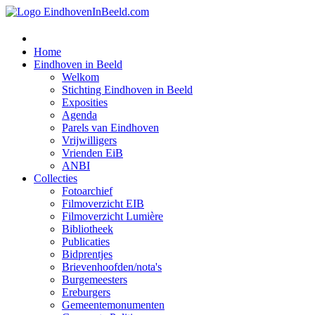
Home
Eindhoven in Beeld
Welkom
Stichting Eindhoven in Beeld
Exposities
Agenda
Parels van Eindhoven
Vrijwilligers
Vrienden EiB
ANBI
Collecties
Fotoarchief
Filmoverzicht EIB
Filmoverzicht Lumière
Bibliotheek
Publicaties
Bidprentjes
Brievenhoofden/nota's
Burgemeesters
Ereburgers
Gemeentemonumenten