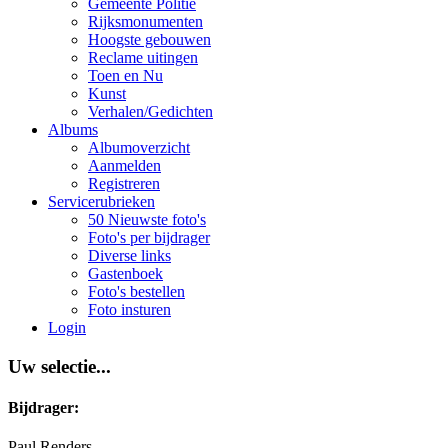
Gemeente Politie
Rijksmonumenten
Hoogste gebouwen
Reclame uitingen
Toen en Nu
Kunst
Verhalen/Gedichten
Albums
Albumoverzicht
Aanmelden
Registreren
Servicerubrieken
50 Nieuwste foto's
Foto's per bijdrager
Diverse links
Gastenboek
Foto's bestellen
Foto insturen
Login
Uw selectie...
Bijdrager:
Paul Renders