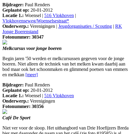
Bijdrager:
Paul Renders
Geplaatst op:
20-01-2012
Locatie 1.:
Woensel |
516 Vlokhoven
|
Vlokhovenseweg/Woenselsestraat*
Onderwerp.:
Verenigingen |
Jeugdorganisaties / Scouting
|
RK
Jonge Boerenstand
Fotonummer: 30347
Melkcursus voor jonge boeren
Begin jaren '50 werden er melkcursussen gegeven voor de jonge
boeren. Niet alleen de techniek van het melken kwam daarbij aan
bod maar ook het schoonmaken en glimmend poetsen van emmers
en melkkan
[meer]
Bijdrager:
Paul Renders
Geplaatst op:
20-01-2012
Locatie 1.:
Woensel |
516 Vlokhoven
Onderwerp.:
Verenigingen
Fotonummer: 30356
Café De Sport
Niet ver voor de sloop. Het uithangbord van Drie Hoefijzers Breda
bier met daaronder de naam van het café (zie foto #19585) is al