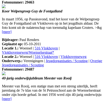
Fotonummer: 29463
Koor Welpengroep Guy de Fontgalland
In maart 1956, op Passieavond, trad het koor van de Welpengroep
Guy de Fontgalland uit Vlokhoven op in het jeugdhuis aldaar. De
foto komt uit de nalatenschap van toenmalig kapelaan Gruters. >&g
[meer]
Bijdrager:
Paul Renders
Geplaatst op:
05-10-2011
Locatie 1.:
Woensel |
516 Vlokhoven
|
Vlokhovenseweg/Woenselsestraat*
Locatie 2.:
Woensel |
516 Vlokhoven
|
Vlokhovenseweg
Onderwerp.:
Verenigingen |
Jeugdorganisaties / Scouting
|
Overige
Jeugdorganisaties / Scouting
Fotonummer: 29487
40-jarig onderwijsjubileum Meester van Rooij
Meester van Rooij, een statige man met een streng uiterlijk, heeft
jarenlang de 7e klas van de St Petrusschool aan de Woenselsestraat
onder zijn hoede gehad. In mei 1956 werd zijn 40-jarig onderwijsju
[meer]