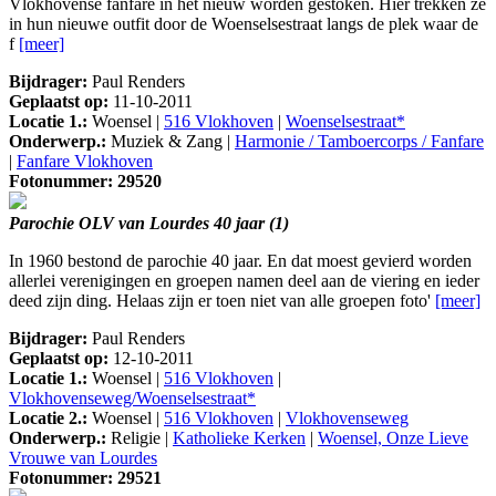
Vlokhovense fanfare in het nieuw worden gestoken. Hier trekken ze
in hun nieuwe outfit door de Woenselsestraat langs de plek waar de
f
[meer]
Bijdrager:
Paul Renders
Geplaatst op:
11-10-2011
Locatie 1.:
Woensel |
516 Vlokhoven
|
Woenselsestraat*
Onderwerp.:
Muziek & Zang |
Harmonie / Tamboercorps / Fanfare
|
Fanfare Vlokhoven
Fotonummer: 29520
Parochie OLV van Lourdes 40 jaar (1)
In 1960 bestond de parochie 40 jaar. En dat moest gevierd worden
allerlei verenigingen en groepen namen deel aan de viering en ieder
deed zijn ding. Helaas zijn er toen niet van alle groepen foto'
[meer]
Bijdrager:
Paul Renders
Geplaatst op:
12-10-2011
Locatie 1.:
Woensel |
516 Vlokhoven
|
Vlokhovenseweg/Woenselsestraat*
Locatie 2.:
Woensel |
516 Vlokhoven
|
Vlokhovenseweg
Onderwerp.:
Religie |
Katholieke Kerken
|
Woensel, Onze Lieve
Vrouwe van Lourdes
Fotonummer: 29521