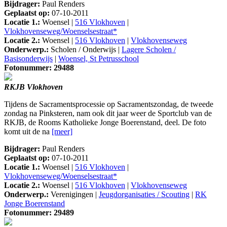
Bijdrager:
Paul Renders
Geplaatst op:
07-10-2011
Locatie 1.:
Woensel |
516 Vlokhoven
|
Vlokhovenseweg/Woenselsestraat*
Locatie 2.:
Woensel |
516 Vlokhoven
|
Vlokhovenseweg
Onderwerp.:
Scholen / Onderwijs |
Lagere Scholen /
Basisonderwijs
|
Woensel, St Petrusschool
Fotonummer: 29488
RKJB Vlokhoven
Tijdens de Sacramentsprocessie op Sacramentszondag, de tweede
zondag na Pinksteren, nam ook dit jaar weer de Sportclub van de
RKJB, de Rooms Katholieke Jonge Boerenstand, deel. De foto
komt uit de na
[meer]
Bijdrager:
Paul Renders
Geplaatst op:
07-10-2011
Locatie 1.:
Woensel |
516 Vlokhoven
|
Vlokhovenseweg/Woenselsestraat*
Locatie 2.:
Woensel |
516 Vlokhoven
|
Vlokhovenseweg
Onderwerp.:
Verenigingen |
Jeugdorganisaties / Scouting
|
RK
Jonge Boerenstand
Fotonummer: 29489