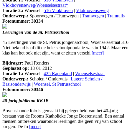
Vlokhovenseweg/Woenselsestraat*
Locatie 2.:
Woensel |
516 Vlokhoven
|
Vlokhovenseweg
Onderwerp.:
Spoorwegen / Tramwegen |
Tramwegen
|
Tramrails
Fotonummer: 30334
Leerlingen van de St. Petrusschool
45 Leerlingen van de St. Petrus jongensschool, Woenselsestraat 316.
Niet bekend is of dit de hele schoolpopulatie was in 1942. Maar één
klas kan het ook niet zijn, want er zitten verschi
[meer]
Bijdrager:
Paul Renders
Geplaatst op:
18-01-2012
Locatie 1.:
Woensel |
425 Rapenland
|
Woenselsestraat
Onderwerp.:
Scholen / Onderwijs |
Lagere Scholen /
Basisonderwijs
|
Woensel, St Petrusschool
Fotonummer: 30346
40-jarig jubileum RKJB
Bovenstaande foto is gemaakt bij gelegenheid van het 40-jarig
bestaan van de Rooms Katholieke Jonge Boerenstand. Een aantal
mensen ontbreken waaronder leerlingen die geen vrij van school
kregen. De fo
[meer]