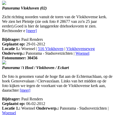
Panorama Vlokhoven (02)
Zicht richting noorden vanuit de toren van de Vlokhovense kerk.
We zien het Pleintje (zie ook foto # 28677 van zo'n 25 jaar
eerder).Goed is hier de langgerekte driehoeksvorm te zien.
Rechtsonder e
[meer]
Bijdrager:
Paul Renders
Geplaatst op:
29-01-2012
Locatie 1.:
Woensel |
516 Vlokhoven
|
Vlokhovenseweg
Onderwerp.:
Panorama - Stadsoverzichten |
Woensel
Fotonummer: 30456
Panorama \'t Hool / Vlokhoven / Eckart
De foto is genomen vanaf de hoge flat aan de Echternachlaan, op de
hoek Genovevalaan / Clervauxlaan. Links van het midden op de
foto kijken we tegen de voorkant van de Vlokhovense kerk aan,
daarachter
[meer]
Bijdrager:
Paul Renders
Geplaatst op:
06-02-2012
Locatie 1.:
Woensel
Onderwerp.:
Panorama - Stadsoverzichten |
Woensel