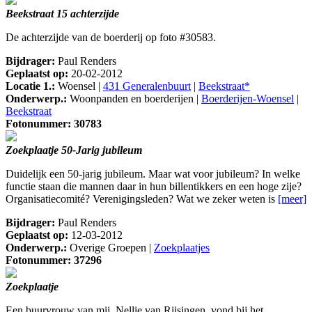
Beekstraat 15 achterzijde
De achterzijde van de boerderij op foto #30583.
Bijdrager:
Paul Renders
Geplaatst op:
20-02-2012
Locatie 1.:
Woensel |
431 Generalenbuurt
|
Beekstraat*
Onderwerp.:
Woonpanden en boerderijen |
Boerderijen-Woensel
|
Beekstraat
Fotonummer: 30783
Zoekplaatje 50-Jarig jubileum
Duidelijk een 50-jarig jubileum. Maar wat voor jubileum? In welke
functie staan die mannen daar in hun billentikkers en een hoge zije?
Organisatiecomité? Verenigingsleden? Wat we zeker weten is
[meer]
Bijdrager:
Paul Renders
Geplaatst op:
12-03-2012
Onderwerp.:
Overige Groepen |
Zoekplaatjes
Fotonummer: 37296
Zoekplaatje
Een buurvrouw van mij, Nellie van Rijsingen, vond bij het