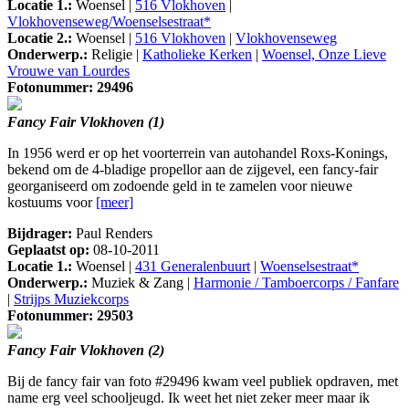
Locatie 1.:
Woensel |
516 Vlokhoven
|
Vlokhovenseweg/Woenselsestraat*
Locatie 2.:
Woensel |
516 Vlokhoven
|
Vlokhovenseweg
Onderwerp.:
Religie |
Katholieke Kerken
|
Woensel, Onze Lieve
Vrouwe van Lourdes
Fotonummer: 29496
Fancy Fair Vlokhoven (1)
In 1956 werd er op het voorterrein van autohandel Roxs-Konings,
bekend om de 4-bladige propellor aan de zijgevel, een fancy-fair
georganiseerd om zodoende geld in te zamelen voor nieuwe
kostuums voor
[meer]
Bijdrager:
Paul Renders
Geplaatst op:
08-10-2011
Locatie 1.:
Woensel |
431 Generalenbuurt
|
Woenselsestraat*
Onderwerp.:
Muziek & Zang |
Harmonie / Tamboercorps / Fanfare
|
Strijps Muziekcorps
Fotonummer: 29503
Fancy Fair Vlokhoven (2)
Bij de fancy fair van foto #29496 kwam veel publiek opdraven, met
name erg veel schooljeugd. Ik weet het niet zeker meer maar ik