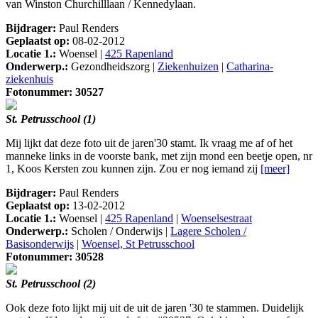
van Winston Churchilllaan / Kennedylaan.
Bijdrager:
Paul Renders
Geplaatst op:
08-02-2012
Locatie 1.:
Woensel |
425 Rapenland
Onderwerp.:
Gezondheidszorg |
Ziekenhuizen
|
Catharina-
ziekenhuis
Fotonummer: 30527
St. Petrusschool (1)
Mij lijkt dat deze foto uit de jaren'30 stamt. Ik vraag me af of het
manneke links in de voorste bank, met zijn mond een beetje open, nr
1, Koos Kersten zou kunnen zijn. Zou er nog iemand zij
[meer]
Bijdrager:
Paul Renders
Geplaatst op:
13-02-2012
Locatie 1.:
Woensel |
425 Rapenland
|
Woenselsestraat
Onderwerp.:
Scholen / Onderwijs |
Lagere Scholen /
Basisonderwijs
|
Woensel, St Petrusschool
Fotonummer: 30528
St. Petrusschool (2)
Ook deze foto lijkt mij uit de uit de jaren '30 te stammen. Duidelijk