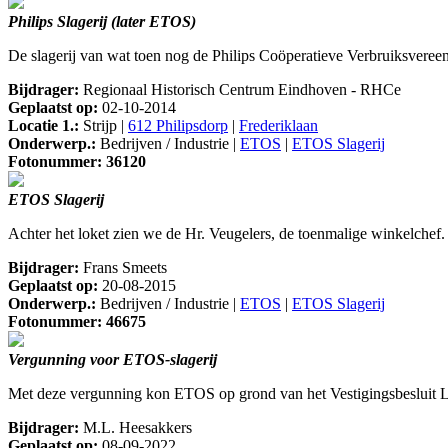
Philips Slagerij (later ETOS)
De slagerij van wat toen nog de Philips Coöperatieve Verbruiksvereen
Bijdrager:
Regionaal Historisch Centrum Eindhoven - RHCe
Geplaatst op:
02-10-2014
Locatie 1.:
Strijp |
612 Philipsdorp
|
Frederiklaan
Onderwerp.:
Bedrijven / Industrie |
ETOS
|
ETOS Slagerij
Fotonummer: 36120
ETOS Slagerij
Achter het loket zien we de Hr. Veugelers, de toenmalige winkelchef.
Bijdrager:
Frans Smeets
Geplaatst op:
20-08-2015
Onderwerp.:
Bedrijven / Industrie |
ETOS
|
ETOS Slagerij
Fotonummer: 46675
Vergunning voor ETOS-slagerij
Met deze vergunning kon ETOS op grond van het Vestigingsbesluit Le
Bijdrager:
M.L. Heesakkers
Geplaatst op:
08-09-2022