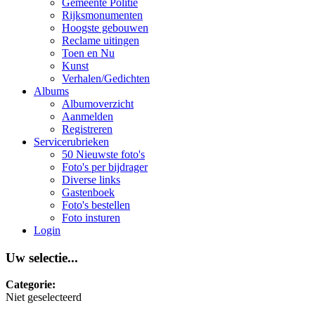
Gemeente Politie
Rijksmonumenten
Hoogste gebouwen
Reclame uitingen
Toen en Nu
Kunst
Verhalen/Gedichten
Albums
Albumoverzicht
Aanmelden
Registreren
Servicerubrieken
50 Nieuwste foto's
Foto's per bijdrager
Diverse links
Gastenboek
Foto's bestellen
Foto insturen
Login
Uw selectie...
Categorie:
Niet geselecteerd