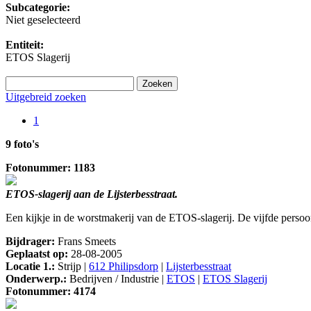
Subcategorie:
Niet geselecteerd
Entiteit:
ETOS Slagerij
Uitgebreid zoeken
1
9 foto's
Fotonummer: 1183
ETOS-slagerij aan de Lijsterbesstraat.
Een kijkje in de worstmakerij van de ETOS-slagerij. De vijfde persoon 
Bijdrager:
Frans Smeets
Geplaatst op:
28-08-2005
Locatie 1.:
Strijp |
612 Philipsdorp
|
Lijsterbesstraat
Onderwerp.:
Bedrijven / Industrie |
ETOS
|
ETOS Slagerij
Fotonummer: 4174