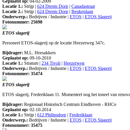
Geplaatst op:
04-02-2009
Locatie 1.:
Strijp |
624 Drents Dorp
|
Canadastraat
Locatie 2.:
Strijp |
624 Drents Dorp
|
Beukenlaan
Onderwerp.:
Bedrijven / Industrie |
ETOS
|
ETOS Slagerij
Fotonummer: 25698
ETOS slagerij
Personeel ETOS-slagerij op de locatie Heezerweg 347c.
Bijdrager:
M.L. Heesakkers
Geplaatst op:
09-10-2010
Locatie 1.:
Stratum |
234 Tivoli
|
Heezerweg
Onderwerp.:
Bedrijven / Industrie |
ETOS
|
ETOS Slagerij
Fotonummer: 35474
ETOS slagerij
ETOS slagerij, Frederiklaan 11. Momenteel nog het toneel van renovat
Bijdrager:
Regionaal Historisch Centrum Eindhoven - RHCe
Geplaatst op:
02-10-2014
Locatie 1.:
Strijp |
612 Philipsdorp
|
Frederiklaan
Onderwerp.:
Bedrijven / Industrie |
ETOS
|
ETOS Slagerij
Fotonummer: 35475