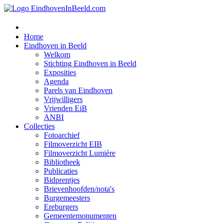
Home
Eindhoven in Beeld
Welkom
Stichting Eindhoven in Beeld
Exposities
Agenda
Parels van Eindhoven
Vrijwilligers
Vrienden EiB
ANBI
Collecties
Fotoarchief
Filmoverzicht EIB
Filmoverzicht Lumière
Bibliotheek
Publicaties
Bidprentjes
Brievenhoofden/nota's
Burgemeesters
Ereburgers
Gemeentemonumenten