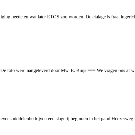
iging heette en wat later ETOS zou worden. De etalage is fraai ingeric
 De foto werd aangeleverd door Mw. E. Buijs === We vragen ons af wat d
vensmiddelenbedrijven een slagerij beginnen in het pand Heezerweg 3