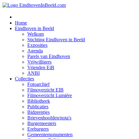
Home
Eindhoven in Beeld
Welkom
Stichting Eindhoven in Beeld
Exposities
Agenda
Parels van Eindhoven
Vrijwilligers
Vrienden EiB
ANBI
Collecties
Fotoarchief
Filmoverzicht EIB
Filmoverzicht Lumière
Bibliotheek
Publicaties
Bidprentjes
Brievenhoofden/nota's
Burgemeesters
Ereburgers
Gemeentemonumenten