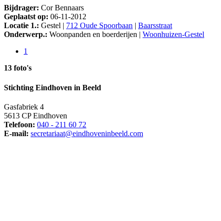
Bijdrager:
Cor Bennaars
Geplaatst op:
06-11-2012
Locatie 1.:
Gestel |
712 Oude Spoorbaan
|
Baarsstraat
Onderwerp.:
Woonpanden en boerderijen |
Woonhuizen-Gestel
1
13 foto's
Stichting Eindhoven in Beeld
Gasfabriek 4
5613 CP Eindhoven
Telefoon:
040 - 211 60 72
E-mail:
secretariaat@eindhoveninbeeld.com