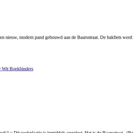
 een nieuw, modern pand gebouwd aan de Baarsstraat. De bakfiets werd 
e Wit Boekbinders
ek? < Dit zoekplaatje is inmiddels opgelost. Het is de Baarsstraat. (R