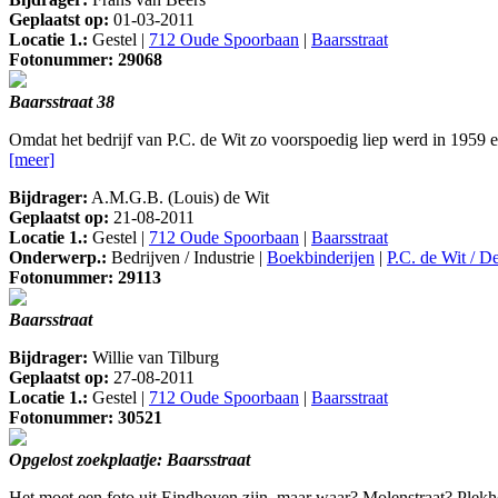
Geplaatst op:
01-03-2011
Locatie 1.:
Gestel |
712 Oude Spoorbaan
|
Baarsstraat
Fotonummer: 29068
Baarsstraat 38
Omdat het bedrijf van P.C. de Wit zo voorspoedig liep werd in 1959
[meer]
Bijdrager:
A.M.G.B. (Louis) de Wit
Geplaatst op:
21-08-2011
Locatie 1.:
Gestel |
712 Oude Spoorbaan
|
Baarsstraat
Onderwerp.:
Bedrijven / Industrie |
Boekbinderijen
|
P.C. de Wit / D
Fotonummer: 29113
Baarsstraat
Bijdrager:
Willie van Tilburg
Geplaatst op:
27-08-2011
Locatie 1.:
Gestel |
712 Oude Spoorbaan
|
Baarsstraat
Fotonummer: 30521
Opgelost zoekplaatje: Baarsstraat
Het moet een foto uit Eindhoven zijn, maar waar? Molenstraat? Plekho