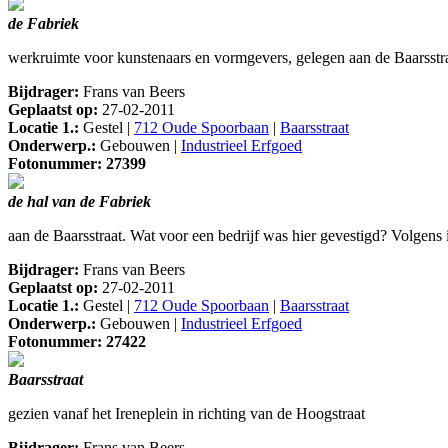
de Fabriek
werkruimte voor kunstenaars en vormgevers, gelegen aan de Baarsstra
Bijdrager:
Frans van Beers
Geplaatst op:
27-02-2011
Locatie 1.:
Gestel |
712 Oude Spoorbaan
|
Baarsstraat
Onderwerp.:
Gebouwen |
Industrieel Erfgoed
Fotonummer: 27399
de hal van de Fabriek
aan de Baarsstraat. Wat voor een bedrijf was hier gevestigd? Volgens i
Bijdrager:
Frans van Beers
Geplaatst op:
27-02-2011
Locatie 1.:
Gestel |
712 Oude Spoorbaan
|
Baarsstraat
Onderwerp.:
Gebouwen |
Industrieel Erfgoed
Fotonummer: 27422
Baarsstraat
gezien vanaf het Ireneplein in richting van de Hoogstraat
Bijdrager:
Frans van Beers