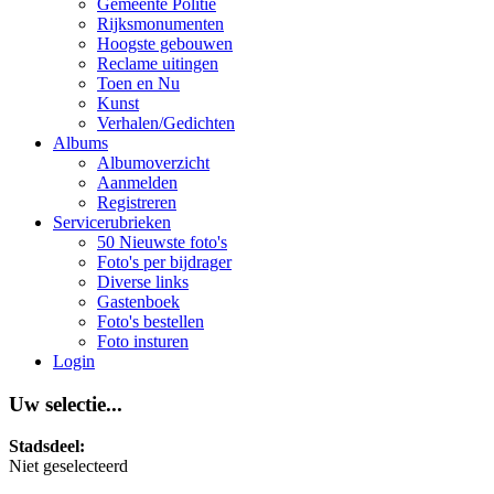
Gemeente Politie
Rijksmonumenten
Hoogste gebouwen
Reclame uitingen
Toen en Nu
Kunst
Verhalen/Gedichten
Albums
Albumoverzicht
Aanmelden
Registreren
Servicerubrieken
50 Nieuwste foto's
Foto's per bijdrager
Diverse links
Gastenboek
Foto's bestellen
Foto insturen
Login
Uw selectie...
Stadsdeel:
Niet geselecteerd