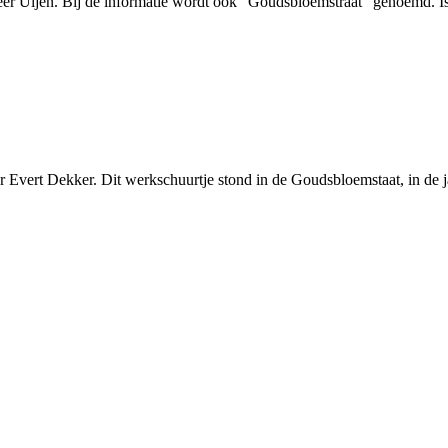
heer Uijen. Bij de informatie wordt ook "Goudsbloemstraat" genoemd. Is
 Evert Dekker. Dit werkschuurtje stond in de Goudsbloemstaat, in de ja