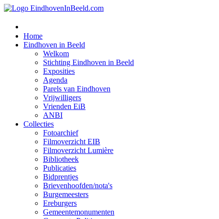
Home
Eindhoven in Beeld
Welkom
Stichting Eindhoven in Beeld
Exposities
Agenda
Parels van Eindhoven
Vrijwilligers
Vrienden EiB
ANBI
Collecties
Fotoarchief
Filmoverzicht EIB
Filmoverzicht Lumière
Bibliotheek
Publicaties
Bidprentjes
Brievenhoofden/nota's
Burgemeesters
Ereburgers
Gemeentemonumenten