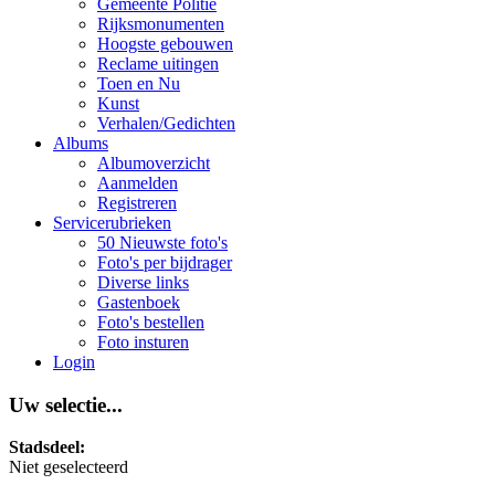
Gemeente Politie
Rijksmonumenten
Hoogste gebouwen
Reclame uitingen
Toen en Nu
Kunst
Verhalen/Gedichten
Albums
Albumoverzicht
Aanmelden
Registreren
Servicerubrieken
50 Nieuwste foto's
Foto's per bijdrager
Diverse links
Gastenboek
Foto's bestellen
Foto insturen
Login
Uw selectie...
Stadsdeel:
Niet geselecteerd