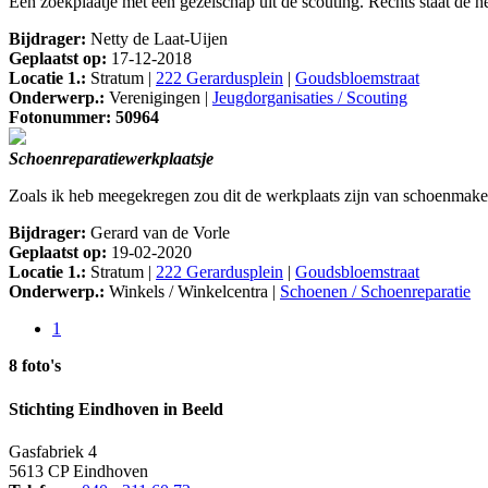
Een zoekplaatje met een gezelschap uit de scouting. Rechts staat de 
Bijdrager:
Netty de Laat-Uijen
Geplaatst op:
17-12-2018
Locatie 1.:
Stratum |
222 Gerardusplein
|
Goudsbloemstraat
Onderwerp.:
Verenigingen |
Jeugdorganisaties / Scouting
Fotonummer: 50964
Schoenreparatiewerkplaatsje
Zoals ik heb meegekregen zou dit de werkplaats zijn van schoenmaker
Bijdrager:
Gerard van de Vorle
Geplaatst op:
19-02-2020
Locatie 1.:
Stratum |
222 Gerardusplein
|
Goudsbloemstraat
Onderwerp.:
Winkels / Winkelcentra |
Schoenen / Schoenreparatie
1
8 foto's
Stichting Eindhoven in Beeld
Gasfabriek 4
5613 CP Eindhoven