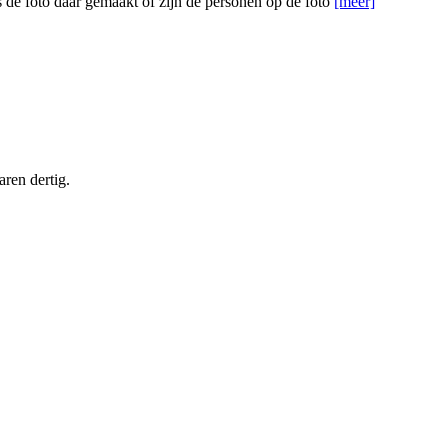
 de foto daar gemaakt of zijn de personen op de foto
[meer]
ren dertig.