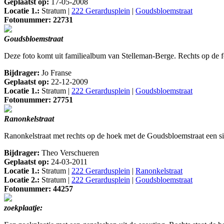
Geplaatst op:
17-05-2008
Locatie 1.:
Stratum |
222 Gerardusplein
|
Goudsbloemstraat
Fotonummer: 22731
Goudsbloemstraat
Deze foto komt uit familiealbum van Stelleman-Berge. Rechts op de f
Bijdrager:
Jo Franse
Geplaatst op:
22-12-2009
Locatie 1.:
Stratum |
222 Gerardusplein
|
Goudsbloemstraat
Fotonummer: 27751
Ranonkelstraat
Ranonkelstraat met rechts op de hoek met de Goudsbloemstraat een s
Bijdrager:
Theo Verschueren
Geplaatst op:
24-03-2011
Locatie 1.:
Stratum |
222 Gerardusplein
|
Ranonkelstraat
Locatie 2.:
Stratum |
222 Gerardusplein
|
Goudsbloemstraat
Fotonummer: 44257
zoekplaatje: