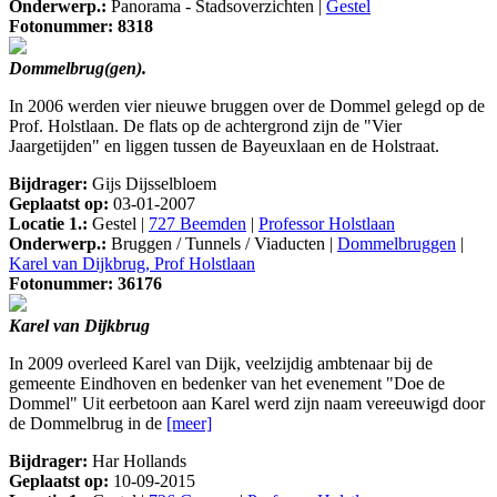
Onderwerp.:
Panorama - Stadsoverzichten |
Gestel
Fotonummer: 8318
Dommelbrug(gen).
In 2006 werden vier nieuwe bruggen over de Dommel gelegd op de
Prof. Holstlaan. De flats op de achtergrond zijn de "Vier
Jaargetijden" en liggen tussen de Bayeuxlaan en de Holstraat.
Bijdrager:
Gijs Dijsselbloem
Geplaatst op:
03-01-2007
Locatie 1.:
Gestel |
727 Beemden
|
Professor Holstlaan
Onderwerp.:
Bruggen / Tunnels / Viaducten |
Dommelbruggen
|
Karel van Dijkbrug, Prof Holstlaan
Fotonummer: 36176
Karel van Dijkbrug
In 2009 overleed Karel van Dijk, veelzijdig ambtenaar bij de
gemeente Eindhoven en bedenker van het evenement "Doe de
Dommel" Uit eerbetoon aan Karel werd zijn naam vereeuwigd door
de Dommelbrug in de
[meer]
Bijdrager:
Har Hollands
Geplaatst op:
10-09-2015