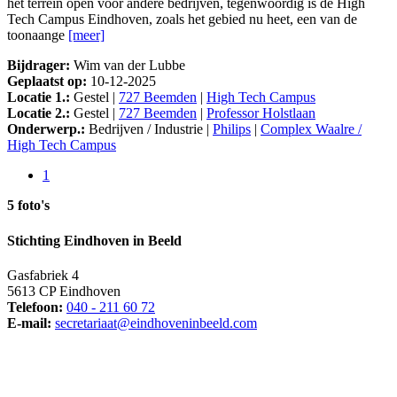
het terrein open voor andere bedrijven, tegenwoordig is de High
Tech Campus Eindhoven, zoals het gebied nu heet, een van de
toonaange
[meer]
Bijdrager:
Wim van der Lubbe
Geplaatst op:
10-12-2025
Locatie 1.:
Gestel |
727 Beemden
|
High Tech Campus
Locatie 2.:
Gestel |
727 Beemden
|
Professor Holstlaan
Onderwerp.:
Bedrijven / Industrie |
Philips
|
Complex Waalre /
High Tech Campus
1
5 foto's
Stichting Eindhoven in Beeld
Gasfabriek 4
5613 CP Eindhoven
Telefoon:
040 - 211 60 72
E-mail:
secretariaat@eindhoveninbeeld.com