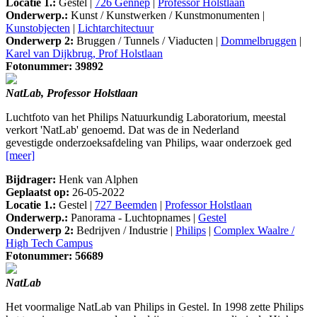
Locatie 1.:
Gestel |
726 Gennep
|
Professor Holstlaan
Onderwerp.:
Kunst / Kunstwerken / Kunstmonumenten |
Kunstobjecten
|
Lichtarchitectuur
Onderwerp 2:
Bruggen / Tunnels / Viaducten |
Dommelbruggen
|
Karel van Dijkbrug, Prof Holstlaan
Fotonummer: 39892
NatLab, Professor Holstlaan
Luchtfoto van het Philips Natuurkundig Laboratorium, meestal
verkort 'NatLab' genoemd. Dat was de in Nederland
gevestigde onderzoeksafdeling van Philips, waar onderzoek ged
[meer]
Bijdrager:
Henk van Alphen
Geplaatst op:
26-05-2022
Locatie 1.:
Gestel |
727 Beemden
|
Professor Holstlaan
Onderwerp.:
Panorama - Luchtopnames |
Gestel
Onderwerp 2:
Bedrijven / Industrie |
Philips
|
Complex Waalre /
High Tech Campus
Fotonummer: 56689
NatLab
Het voormalige NatLab van Philips in Gestel. In 1998 zette Philips