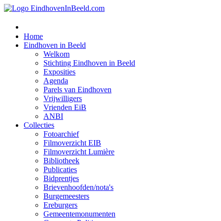
Home
Eindhoven in Beeld
Welkom
Stichting Eindhoven in Beeld
Exposities
Agenda
Parels van Eindhoven
Vrijwilligers
Vrienden EiB
ANBI
Collecties
Fotoarchief
Filmoverzicht EIB
Filmoverzicht Lumière
Bibliotheek
Publicaties
Bidprentjes
Brievenhoofden/nota's
Burgemeesters
Ereburgers
Gemeentemonumenten