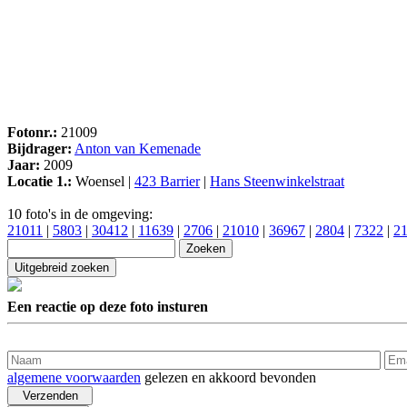
Fotonr.:
21009
Bijdrager:
Anton van Kemenade
Jaar:
2009
Locatie 1.:
Woensel |
423 Barrier
|
Hans Steenwinkelstraat
10 foto's in de omgeving:
21011
|
5803
|
30412
|
11639
|
2706
|
21010
|
36967
|
2804
|
7322
|
2
Een reactie op deze foto insturen
algemene voorwaarden
gelezen en akkoord bevonden