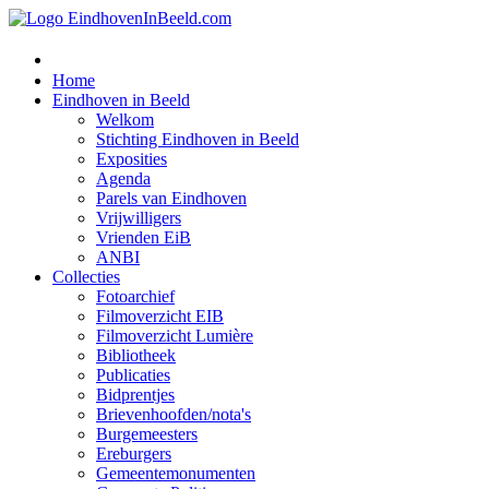
Home
Eindhoven in Beeld
Welkom
Stichting Eindhoven in Beeld
Exposities
Agenda
Parels van Eindhoven
Vrijwilligers
Vrienden EiB
ANBI
Collecties
Fotoarchief
Filmoverzicht EIB
Filmoverzicht Lumière
Bibliotheek
Publicaties
Bidprentjes
Brievenhoofden/nota's
Burgemeesters
Ereburgers
Gemeentemonumenten