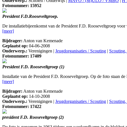
Onderwerp.:
Scholen / Onderwijs |
MAVO / (M)ULO / VMBO
|
H 
Fotonummer: 15952
President F.D.Rooseveltgroep.
De installatiebijeenkomst van de President F.D. Rooseveltgroep voor
[meer]
Bijdrager:
Anton van Kemenade
Geplaatst op:
04-06-2008
Onderwerp.:
Verenigingen |
Jeugdorganisaties / Scouting
|
Scouting,
Fotonummer: 17409
President F.D. Rooseveltgroep (1)
Installatie van de President F.D. Rooseveltgroep. Op de foto staan 
[meer]
Bijdrager:
Anton van Kemenade
Geplaatst op:
14-10-2008
Onderwerp.:
Verenigingen |
Jeugdorganisaties / Scouting
|
Scouting,
Fotonummer: 17422
president F.D. Rooseveltgroep (2)
De foto is genomen in 1963 tijdens een weekendkamp in de blokhut aa