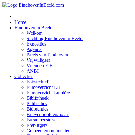
Home
Eindhoven in Beeld
Welkom
Stichting Eindhoven in Beeld
Exposities
Agenda
Parels van Eindhoven
Vrijwilligers
Vrienden EiB
ANBI
Collecties
Fotoarchief
Filmoverzicht EIB
Filmoverzicht Lumière
Bibliotheek
Publicaties
Bidprentjes
Brievenhoofden/nota's
Burgemeesters
Ereburgers
Gemeentemonumenten