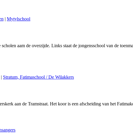
en
|
Mytylschool
scholen aam de overzijde. Links staat de jongensschool van de toenmal
|
Stratum, Fatimaschool / De Wilakkers
terskerk aan de Tramstraat. Het koor is een afscheiding van het Fatim
hsangers