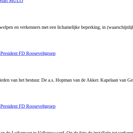
Hart MULO
 welpen en verkenners met een lichamelijke beperking, in (waarschijnl
 President FD Rooseveltgroep
de leden van het bestuur. De a.s. Hopman van de Akker. Kapelaan van G
 President FD Rooseveltgroep
n de Luikerweg te Valkenswaard. Op de foto de installatie tot verkenn