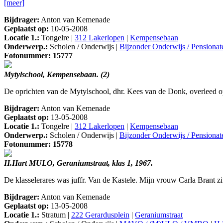
[meer]
Bijdrager:
Anton van Kemenade
Geplaatst op:
10-05-2008
Locatie 1.:
Tongelre |
312 Lakerlopen
|
Kempensebaan
Onderwerp.:
Scholen / Onderwijs |
Bijzonder Onderwijs / Pensionat
Fotonummer: 15777
Mytylschool, Kempensebaan. (2)
De oprichten van de Mytylschool, dhr. Kees van de Donk, overleed op
Bijdrager:
Anton van Kemenade
Geplaatst op:
13-05-2008
Locatie 1.:
Tongelre |
312 Lakerlopen
|
Kempensebaan
Onderwerp.:
Scholen / Onderwijs |
Bijzonder Onderwijs / Pensionat
Fotonummer: 15778
H.Hart MULO, Geraniumstraat, klas 1, 1967.
De klasselerares was juffr. Van de Kastele. Mijn vrouw Carla Brant zit 
Bijdrager:
Anton van Kemenade
Geplaatst op:
13-05-2008
Locatie 1.:
Stratum |
222 Gerardusplein
|
Geraniumstraat