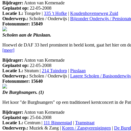
Bijdrager:
Anton van Kemenade
Geplaatst op:
22-05-2008
Locatie 1.:
Tongelre |
335 't Hofke
|
Koudenhovenseweg Zuid
Onderwerp.:
Scholen / Onderwijs |
Bijzonder Onderwijs / Pensionat
Fotonummer: 15849
Scholen aan de Piuslaan.
Hoewel de DAF 33 heel prominent in beeld komt, gaat het hier om de 
[meer]
Bijdrager:
Anton van Kemenade
Geplaatst op:
22-05-2008
Locatie 1.:
Stratum |
214 Tuindorp
|
Piuslaan
Onderwerp.:
Scholen / Onderwijs |
Lagere Scholen / Basisonderwijs
Fotonummer: 15640
De Burghsangers. (1)
Het koor "de Burghsangers" op een traditioneel kerstconcert in de Pa
Bijdrager:
Anton van Kemenade
Geplaatst op:
25-04-2008
Locatie 1.:
Centrum |
111 Binnenstad
|
Tramstraat
Onderwerp.:
Muziek & Zang |
Koren / Zangverenigingen
|
De Burg