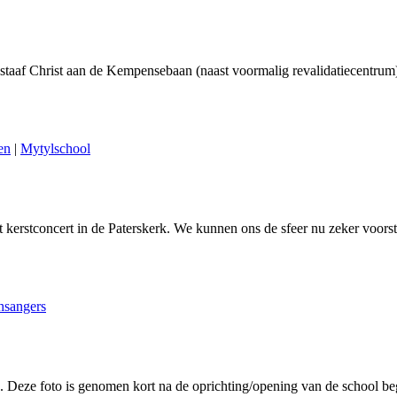
Gustaaf Christ aan de Kempensebaan (naast voormalig revalidatiecentru
en
|
Mytylschool
 kerstconcert in de Paterskerk. We kunnen ons de sfeer nu zeker voorst
hsangers
ze foto is genomen kort na de oprichting/opening van de school begin