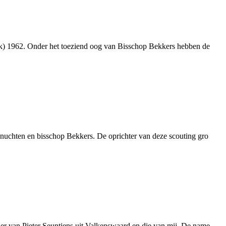
ijk) 1962. Onder het toeziend oog van Bisschop Bekkers hebben de
enuchten en bisschop Bekkers. De oprichter van deze scouting gro
er van Pieter Seuntjens uit Valkenswaard en die van mij. De name