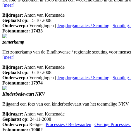
[meer]
Bijdrager:
Anton van Kemenade
Geplaatst op:
15-10-2008
Onderwerp.:
Verenigingen |
Jeugdorganisaties / Scouting
|
Scouting,
Fotonummer: 17433
zomerkamp
Het zomerkamp van de Eindhovense / regionale scouting voor mensen 
[meer]
Bijdrager:
Anton van Kemenade
Geplaatst op:
16-10-2008
Onderwerp.:
Verenigingen |
Jeugdorganisaties / Scouting
|
Scouting,
Fotonummer: 17974
Kinderbedevaart NKV
Bijgaand een foto van een kinderbedevaart van het toenmalige NKV. ( 
Bijdrager:
Anton van Kemenade
Geplaatst op:
24-11-2008
Onderwerp.:
Religie |
Processies / Bedevaarten
|
Overige Processies
Fotonummer: 19002