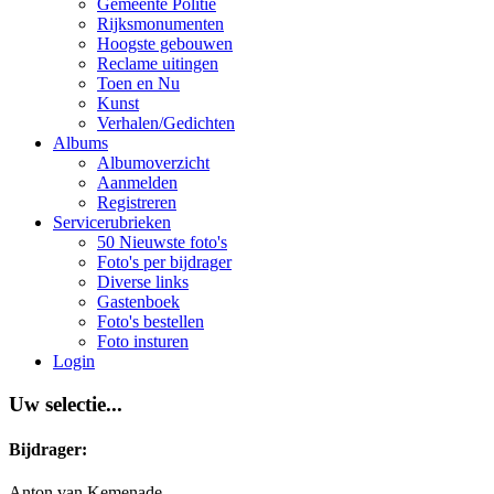
Gemeente Politie
Rijksmonumenten
Hoogste gebouwen
Reclame uitingen
Toen en Nu
Kunst
Verhalen/Gedichten
Albums
Albumoverzicht
Aanmelden
Registreren
Servicerubrieken
50 Nieuwste foto's
Foto's per bijdrager
Diverse links
Gastenboek
Foto's bestellen
Foto insturen
Login
Uw selectie...
Bijdrager:
Anton van Kemenade