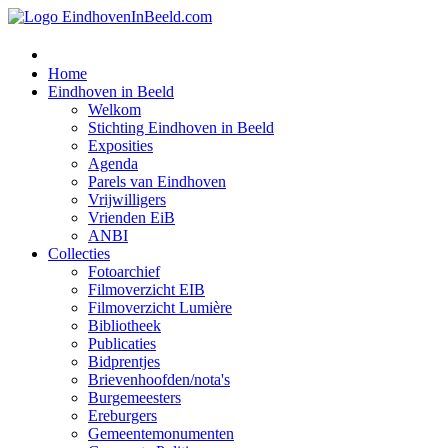
Home
Eindhoven in Beeld
Welkom
Stichting Eindhoven in Beeld
Exposities
Agenda
Parels van Eindhoven
Vrijwilligers
Vrienden EiB
ANBI
Collecties
Fotoarchief
Filmoverzicht EIB
Filmoverzicht Lumière
Bibliotheek
Publicaties
Bidprentjes
Brievenhoofden/nota's
Burgemeesters
Ereburgers
Gemeentemonumenten