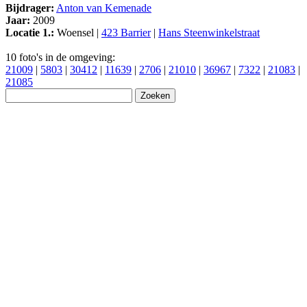
Bijdrager:
Anton van Kemenade
Jaar:
2009
Locatie 1.:
Woensel |
423 Barrier
|
Hans Steenwinkelstraat
10 foto's in de omgeving:
21009
|
5803
|
30412
|
11639
|
2706
|
21010
|
36967
|
7322
|
21083
|
21085