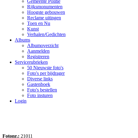
Gemeente Politie
Rijksmonumenten
Hoogste gebouwen
Reclame uitingen
Toen en Nu
Kunst
Verhalen/Gedichten
Albums
Albumoverzicht
Aanmelden
Registreren
Servicerubrieken
50 Nieuwste foto's
Foto's per bijdrager
Diverse links
Gastenboek
Foto's bestellen
Foto insturen
Login
Fotonr.:
21011